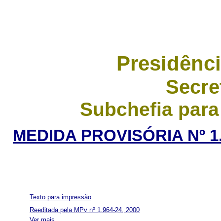
Presidênci
Secre
Subchefia para
MEDIDA PROVISÓRIA Nº 1.
Texto para impressão
Reeditada pela MPv nº 1.964-24, 2000
Ver mais...