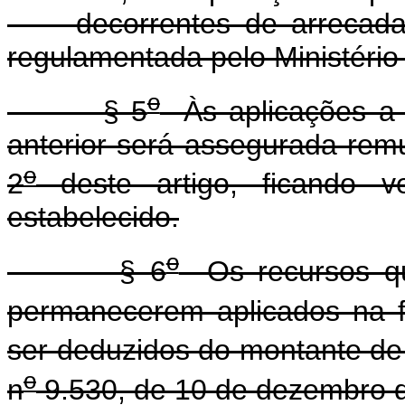
decorrentes de arrecadação
regulamentada pelo Ministério
o
§ 5
Às aplicações a p
anterior será assegurada rem
o
2
deste artigo, ficando v
estabelecido.
o
§ 6
Os recursos que
permanecerem aplicados na 
ser deduzidos do montante de q
o
n
9.530, de 10 de dezembro 