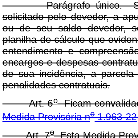
Parágrafo único. Semp
solicitado pelo devedor, a ap
ou de seu saldo devedor, s
planilha de cálculo que eviden
entendimento e compreensão,
encargos e despesas contratuai
de sua incidência, a parcel
penalidades contratuais.
o
Art. 6
Ficam convalidad
o
Medida Provisória n
1.963-22,
o
Art. 7
Esta Medida Provi