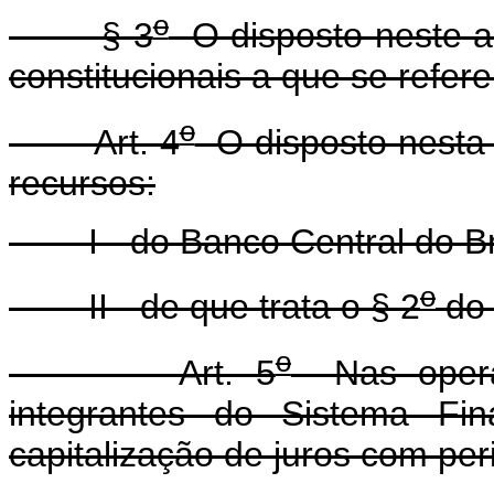
o
§ 3
O disposto neste ar
constitucionais a que se refere
o
Art. 4
O disposto nesta 
recursos:
I - do Banco Central do Bra
o
II - de que trata o § 2
do 
o
Art. 5
Nas operaçõ
integrantes do Sistema Fin
capitalização de juros com per