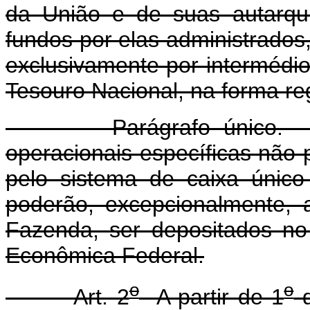
da União e de suas autarqui
fundos por elas administrado
exclusivamente por intermédi
Tesouro Nacional, na forma r
Parágrafo único. Nos c
operacionais específicas não
pelo sistema de caixa único
poderão, excepcionalmente, a
Fazenda, ser depositados no
Econômica Federal.
o
o
Art. 2
A partir de 1
d