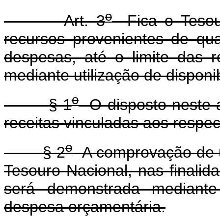
o
Art. 3
Fica o Tesour
recursos provenientes de qu
despesas, até o limite das r
mediante utilização de disponi
o
§ 1
O disposto neste a
receitas vinculadas aos respect
o
§ 2
A comprovação de ut
Tesouro Nacional, nas finalida
será demonstrada mediante
despesa orçamentária.