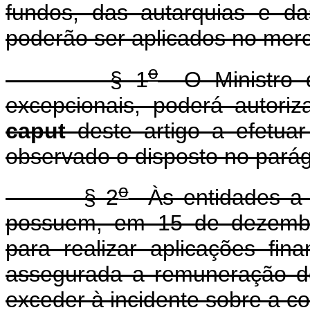
fundos, das autarquias e da
poderão ser aplicados no merc
o
§ 1
O Ministro d
excepcionais, poderá autori
caput
deste artigo a efetuar
observado o disposto no parágr
o
§ 2
Às entidades a q
possuem, em 15 de dezembro
para realizar aplicações fin
assegurada a remuneração d
exceder à incidente sobre a co