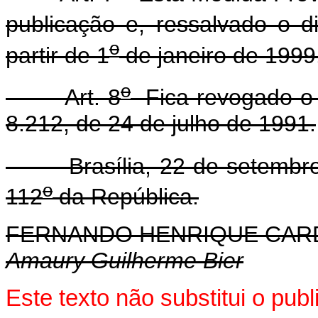
publicação e, ressalvado o d
o
partir de 1
de janeiro de 1999
o
Art. 8
Fica revogado o p
8.212, de 24 de julho de 1991.
Brasília, 22 de setembro 
o
112
da República.
FERNANDO HENRIQUE CA
Amaury Guilherme Bier
Este texto não substitui o pu