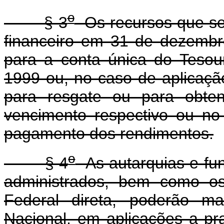
o
§ 3
Os recursos que se
financeiro em 31 de dezembr
para a conta única do Tesou
1999 ou, no caso de aplicaçã
para resgate ou para obte
vencimento respectivo ou no
pagamento dos rendimentos.
o
§ 4
As autarquias e fun
administrados, bem como os
Federal direta, poderão m
Nacional, em aplicações a praz