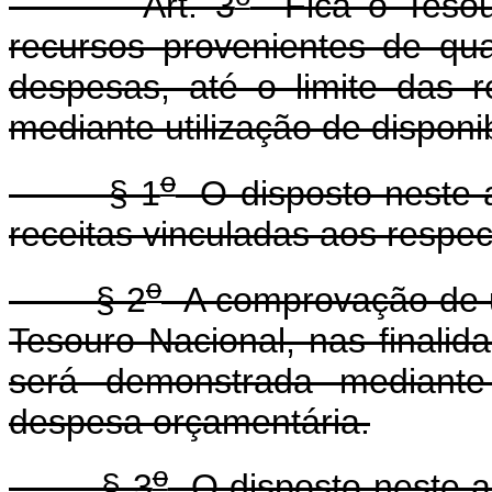
Art. 3
Fica o Tesour
recursos provenientes de qu
despesas, até o limite das r
mediante utilização de disponi
o
§ 1
O disposto neste a
receitas vinculadas aos respect
o
§ 2
A comprovação de ut
Tesouro Nacional, nas finalida
será demonstrada mediante
despesa orçamentária.
o
§ 3
O disposto neste ar