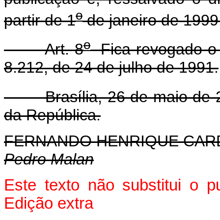
o
partir de 1
de janeiro de 1999
o
Art. 8
Fica revogado o p
8.212, de 24 de julho de 1991.
Brasília, 26 de maio de 2
da República.
FERNANDO HENRIQUE CA
Pedro Malan
Este texto não substitui o 
Edição extra