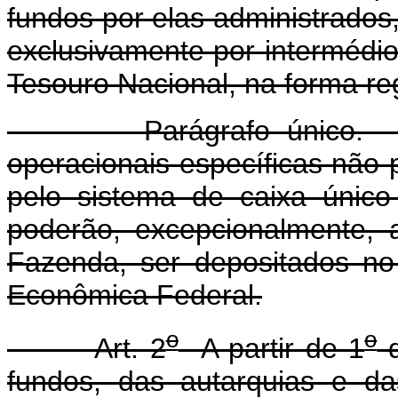
fundos por elas administrado
exclusivamente por intermédi
Tesouro Nacional, na forma r
Parágrafo único. Nos c
operacionais específicas não
pelo sistema de caixa único
poderão, excepcionalmente, a
Fazenda, ser depositados no
Econômica Federal.
o
o
Art. 2
A partir de 1
d
fundos, das autarquias e da