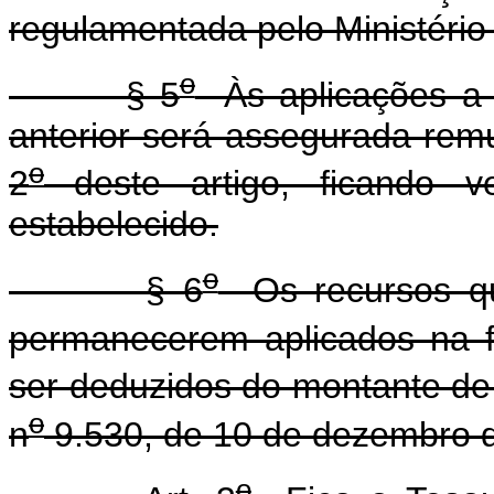
regulamentada pelo Ministério
o
§ 5
Às aplicações a p
anterior será assegurada rem
o
2
deste artigo, ficando v
estabelecido.
o
§ 6
Os recursos que
permanecerem aplicados na 
ser deduzidos do montante de q
o
n
9.530, de 10 de dezembro 
o