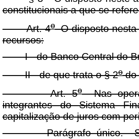
constitucionais a que se refere
o
Art. 4
O disposto nesta 
recursos:
I - do Banco Central do Bra
o
II - de que trata o § 2
do 
o
Art. 5
Nas operaçõ
integrantes do Sistema Fin
capitalização de juros com per
Parágrafo único. Semp