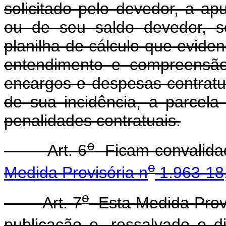
solicitado pelo devedor, a ap
ou de seu saldo devedor, s
planilha de cálculo que eviden
entendimento e compreensão,
encargos e despesas contratuai
de sua incidência, a parcel
penalidades contratuais.
o
Art. 6
Ficam convalidad
o
Medida Provisória n
1.963-18,
o
Art. 7
Esta Medida Provi
publicação e, ressalvado o d