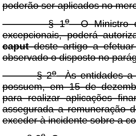
poderão ser aplicados no merc
o
§ 1
O Ministro d
excepcionais, poderá autori
caput
deste artigo a efetuar
observado o disposto no parágr
o
§ 2
Às entidades a q
possuem, em 15 de dezembro
para realizar aplicações fin
assegurada a remuneração d
exceder à incidente sobre a co
o