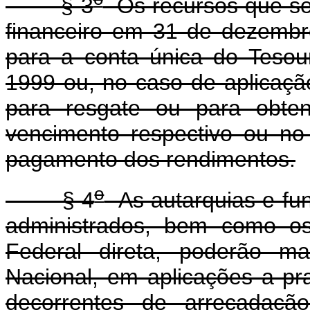
§ 3
Os recursos que se
financeiro em 31 de dezembr
para a conta única do Tesou
1999 ou, no caso de aplicaçã
para resgate ou para obte
vencimento respectivo ou no
pagamento dos rendimentos.
o
§ 4
As autarquias e fun
administrados, bem como os
Federal direta, poderão m
Nacional, em aplicações a praz
decorrentes de arrecadação