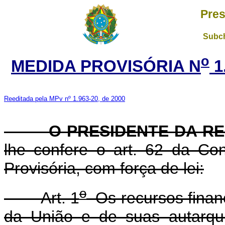
Pres
Subch
o
MEDIDA PROVISÓRIA N
1
Reeditada pela MPv nº 1.963-20, de 2000
O PRESIDENTE DA REP
lhe confere o art. 62 da Con
Provisória, com força de lei:
o
Art. 1
Os recursos financ
da União e de suas autarqui