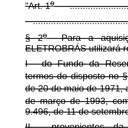
o
"Art. 1
..........................
......................................
o
§ 2
Para a aquisiçã
ELETROBRÁS utilizará r
I - do Fundo da Reser
termos do disposto no §
de 20 de maio de 1971, a
de março de 1993, com
9.496, de 11 de setembr
II - provenientes da 