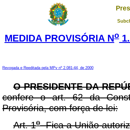
Pres
Subch
o
MEDIDA PROVISÓRIA N
1.
Revogada e Reeditada pela MPv nº 2.081-44, de 2000
O PRESIDENTE DA REPÚ
confere o art. 62 da Const
Provisória, com força de lei:
o
Art. 1
Fica a União autoriza