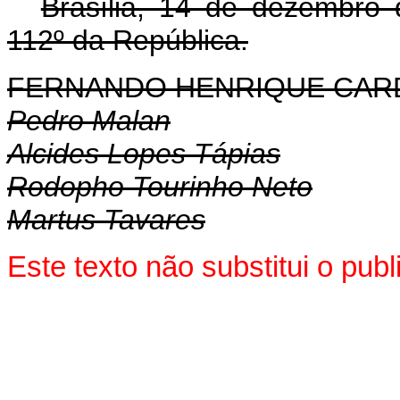
Brasília, 14 de dezembro
112º da República.
FERNANDO HENRIQUE CA
Pedro Malan
Alcides Lopes Tápias
Rodopho Tourinho Neto
Martus Tavares
Este texto não substitui o pu