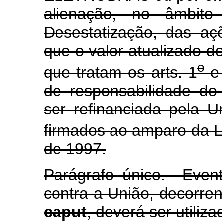
alienação, no âmbit
Desestatização, das a
que o valor atualizado 
o
que tratam os arts. 1
e
de responsabilidade d
ser refinanciada pela U
firmados ao amparo da L
de 1997.
Parágrafo único. Even
contra a União, decorren
caput
, deverá ser utiliza