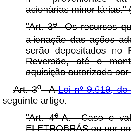
acionárias minoritárias."
o
"Art. 3
Os recursos que
alienação das ações adq
serão depositados no 
Reversão, até o monta
aquisição autorizada por 
o
Art. 3
A
Lei nº 9.619, de
seguinte artigo:
o
"Art. 4
-A. Caso o valo
ELETROBRÁS ou por emp