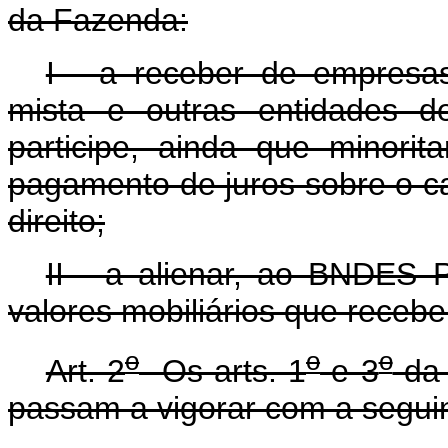
da Fazenda:
I - a receber de empresa
mista e outras entidades d
participe, ainda que minorit
pagamento de juros sobre o ca
direito;
II - a alienar, ao BNDES 
valores mobiliários que receber
o
o
o
Art. 2
Os arts. 1
e 3
d
passam a vigorar com a segui