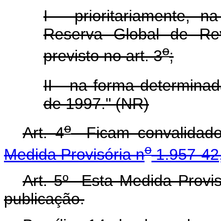
I - prioritariamente,
Reserva Global de Re
o
previsto no art. 3
;
II - na forma determinad
de 1997." (NR)
o
Art. 4
Ficam convalidados
o
Medida Provisória n
1.957-42
Art. 5º Esta Medida Provis
publicação.