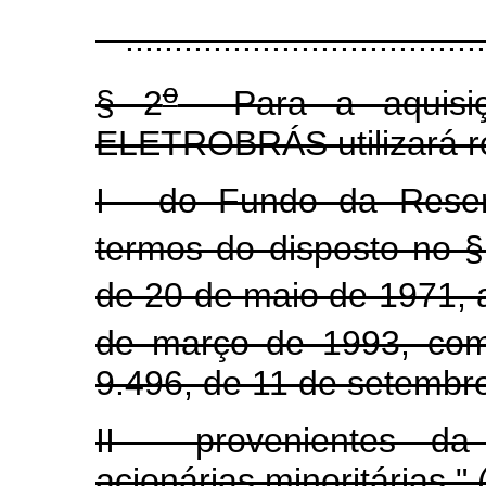
......................................
o
§ 2
Para a aquisiçã
ELETROBRÁS utilizará r
I - do Fundo da Reser
termos do disposto no §
de 20 de maio de 1971, a
de março de 1993, com
9.496, de 11 de setembr
II - provenientes da 
acionárias minoritárias."