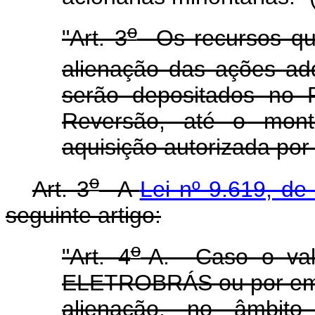
o
"Art. 3
Os recursos que
alienação das ações adq
serão depositados no 
Reversão, até o monta
aquisição autorizada por 
o
Art. 3
A
Lei nº 9.619, de
seguinte artigo:
o
"Art. 4
-A. Caso o valo
ELETROBRÁS ou por emp
alienação, no âmbit