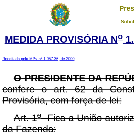
Pres
Subch
o
MEDIDA PROVISÓRIA N
1.
Reeditada pela MPv nº 1.957-36, de 2000
O PRESIDENTE DA REPÚ
confere o art. 62 da Const
Provisória, com força de lei:
o
Art. 1
Fica a União autoriza
da Fazenda: