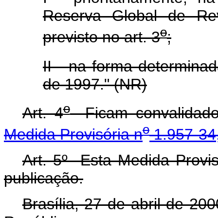
Reserva Global de Re
o
previsto no art. 3
;
II - na forma determinad
de 1997." (NR)
o
Art. 4
Ficam convalidados
o
Medida Provisória n
1.957-34,
Art. 5º Esta Medida Provis
publicação.
Brasília, 27 de abril de 2