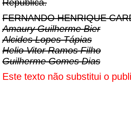
República.
FERNANDO HENRIQUE CA
Amaury Guilherme Bier
Alcides Lopes Tápias
Helio Vitor Ramos Filho
Guilherme Gomes Dias
Este texto não substitui o pu