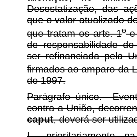
Desestatização, das a
que o valor atualizado 
o
que tratam os arts. 1
e
de responsabilidade d
ser refinanciada pela U
firmados ao amparo da L
de 1997.
Parágrafo único. Even
contra a União, decorren
caput
, deverá ser utiliza
I - prioritariamente,