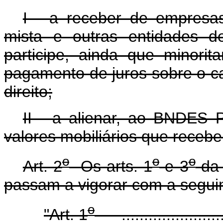
I - a receber de empresa
mista e outras entidades d
participe, ainda que minorit
pagamento de juros sobre o ca
direito;
II - a alienar, ao BNDES 
valores mobiliários que receber
o
o
o
Art. 2
Os arts. 1
e 3
d
passam a vigorar com a segui
o
"Art. 1
..........................