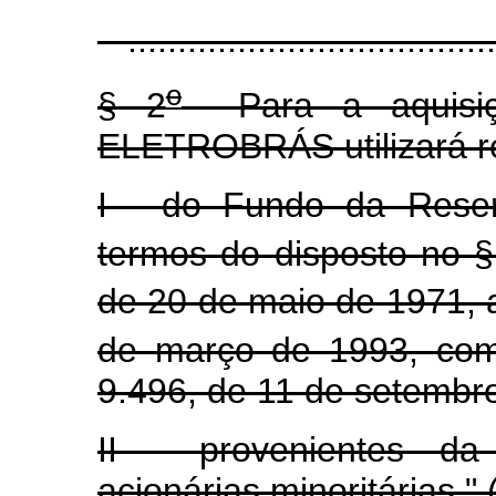
......................................
o
§ 2
Para a aquisiçã
ELETROBRÁS utilizará r
I - do Fundo da Reser
termos do disposto no §
de 20 de maio de 1971, a
de março de 1993, com
9.496, de 11 de setembr
II - provenientes da 
acionárias minoritárias."