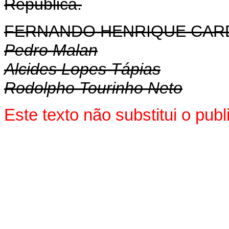
República.
FERNANDO HENRIQUE CA
Pedro Malan
Alcides Lopes Tápias
Rodolpho Tourinho Neto
Este texto não substitui o pu