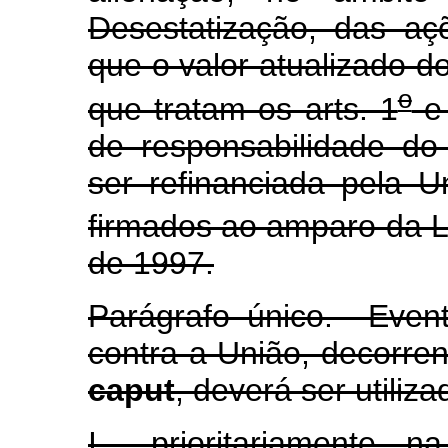
Desestatização, das a
que o valor atualizado 
o
que tratam os arts. 1
e
de responsabilidade d
ser refinanciada pela U
firmados ao amparo da L
de 1997.
Parágrafo único. Even
contra a União, decorren
caput
, deverá ser utiliza
I - prioritariamente,