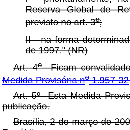
Reserva Global de Re
o
previsto no art. 3
;
II - na forma determinad
de 1997." (NR)
o
Art. 4
Ficam convalidados
o
Medida Provisória n
1.957-32,
Art. 5º Esta Medida Provis
publicação.
Brasília, 2 de março de 20