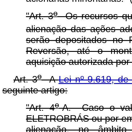
o
"Art. 3
Os recursos que
alienação das ações adq
serão depositados no 
Reversão, até o monta
aquisição autorizada por 
o
Art. 3
A
Lei nº 9.619, de
seguinte artigo:
o
"Art. 4
-A. Caso o valo
ELETROBRÁS ou por emp
alienação, no âmbit