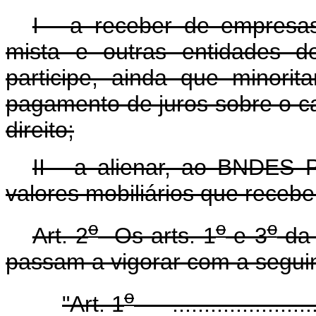
I - a receber de empresa
mista e outras entidades d
participe, ainda que minorit
pagamento de juros sobre o ca
direito;
II - a alienar, ao BNDES 
valores mobiliários que receber
o
o
o
Art. 2
Os arts. 1
e 3
d
passam a vigorar com a segui
o
"Art. 1
..........................