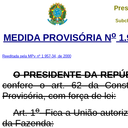
Pres
Subch
o
MEDIDA PROVISÓRIA N
1.
Reeditada pela MPv nº 1.957-34, de 2000
O PRESIDENTE DA REPÚ
confere o art. 62 da Const
Provisória, com força de lei:
o
Art. 1
Fica a União autoriza
da Fazenda: