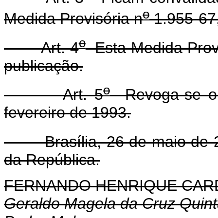
o
Medida Provisória n
1.955-67,
o
Art. 4
Esta Medida Provi
publicação.
o
Art. 5
Revoga-se o 
fevereiro de 1993.
Brasília, 26 de maio de 2
da República.
FERNANDO HENRIQUE CA
Geraldo Magela da Cruz Quin