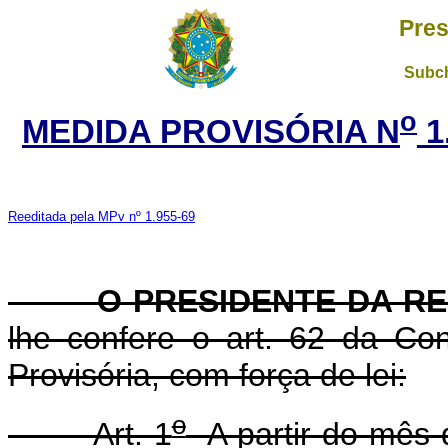
Pres
Subch
o
MEDIDA PROVISÓRIA N
1
Reeditada pela MPv nº 1.955-69
O PRESIDENTE DA RE
lhe confere o art. 62 da Con
Provisória, com força de lei:
o
Art. 1
A partir do mês 