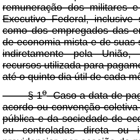
remuneração dos militares e
Executivo Federal, inclusiv
como dos empregados das em
de economia mista e de suas s
indiretamente pela União,
recursos utilizada para pagam
até o quinto dia útil de cada
o
§ 1
Caso a data de pag
acordo ou convenção coletiva 
pública e da sociedade de ec
ou controladas direta ou i