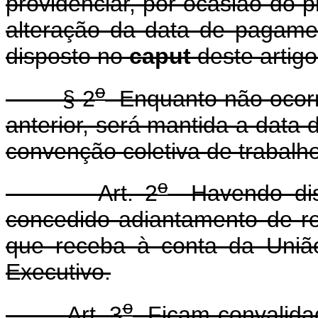
providenciar, por ocasião do p
alteração da data de pagame
disposto no
caput
deste artigo
o
§ 2
Enquanto não ocorre
anterior, será mantida a data
convenção coletiva de trabalho
o
Art. 2
Havendo dispo
concedido adiantamento de r
que receba à conta da Uniã
Executivo.
o
Art. 3
Ficam convalidad