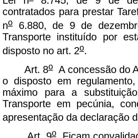
Lei n
8.745, de 9 de dez
contratados para prestar Tar
o
n
6.880, de 9 de dezembro
Transporte instituído por e
o
disposto no art. 2
.
o
Art. 8
A concessão do Au
o disposto em regulamento,
máximo para a substituição
Transporte em pecúnia, con
apresentação da declaração de 
o
Art. 9
Ficam convalidad