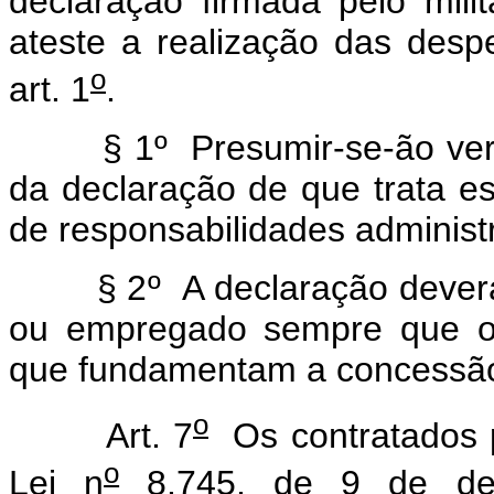
declaração firmada pelo mili
ateste a realização das des
o
art. 1
.
§ 1º Presumir-se-ão verdad
da declaração de que trata es
de responsabilidades administra
§ 2º A declaração deverá ser
ou empregado sempre que oco
que fundamentam a concessão
o
Art. 7
Os contratados 
o
Lei n
8.745, de 9 de dez