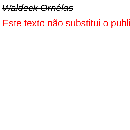
Waldeck Ornélas
Este texto não substitui o pu