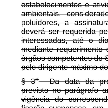
estabelecimentos e ativi
ambientais, considerad
poluidores, a assinat
deverá ser requerida pel
interessadas, até o d
mediante requerimento e
órgãos competentes do 
pelo dirigente máximo do
o
§ 3
Da data da proto
previsto no parágrafo a
vigência do correspon