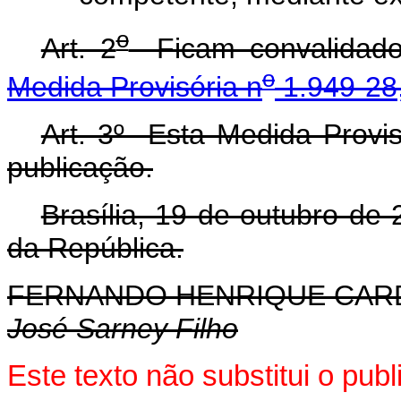
o
Art. 2
Ficam convalidados
o
Medida Provisória n
1.949-28
Art. 3º Esta Medida Provis
publicação.
Brasília, 19 de outubro de
da República.
FERNANDO HENRIQUE CA
José Sarney Filho
Este texto não substitui o pu