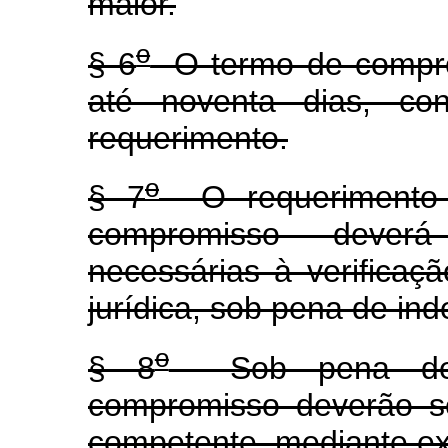
maior.
o
§ 6
O termo de compro
até noventa dias, con
requerimento.
o
§ 7
O requerimento 
compromisso dever
necessárias à verificaçã
jurídica, sob pena de ind
o
§ 8
Sob pena de i
compromisso deverão se
competente, mediante ext