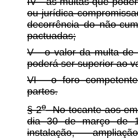
IV - as multas que podem
ou jurídica compromissa
decorrência do não-cum
pactuadas;
V - o valor da multa de 
poderá ser superior ao va
VI - o foro competente 
partes.
o
§ 2
No tocante aos emp
dia 30 de março de 19
instalação, ampli