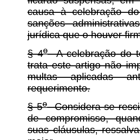
ficarão suspensas, em
causa à celebração do
sanções administrativ
jurídica que o houver fir
o
§ 4
A celebração do t
trata este artigo não i
multas aplicadas an
requerimento.
o
§ 5
Considera-se rescin
de compromisso, quan
suas cláusulas, ressalva