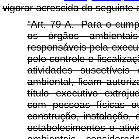
vigorar acrescida do seguinte a
"Art. 79-A. Para o cump
os órgãos ambientai
responsáveis pela execu
pelo controle e fiscaliz
atividades suscetívei
ambiental, ficam autori
título executivo extraj
com pessoas físicas ou
construção, instalação,
estabelecimentos e ativi