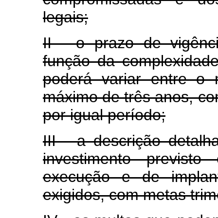
legais;
II - o prazo de vigên
função da complexidade
poderá variar entre o
máximo de três anos, co
por igual período;
III - a descrição detal
investimento previst
execução e de implan
exigidos, com metas trim