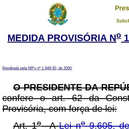
Pres
Subch
o
MEDIDA PROVISÓRIA N
1
Reeditada pela MPv nº 1.949-30, de 2000
O PRESIDENTE DA REPÚ
confere o art. 62 da Const
Provisória, com força de lei:
o
o
Art. 1
A
Lei n
9.605, de