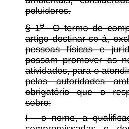
ambientais, considerad
poluidores.
o
§ 1
O termo de compro
artigo destinar-se-á, ex
pessoas físicas e jur
possam promover as ne
atividades, para o atend
pelas autoridades amb
obrigatório que o res
sobre:
I - o nome, a qualific
compromissadas e dos 