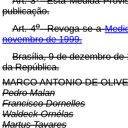
Art. 3
Esta Medida Provisó
publicação.
o
Art. 4
Revoga-se a
Medid
novembro de 1999.
Brasília, 9 de dezembro de
da República.
MARCO ANTONIO DE OLIVE
Pedro Malan
Francisco Dornelles
Waldeck Ornélas
Martus Tavares