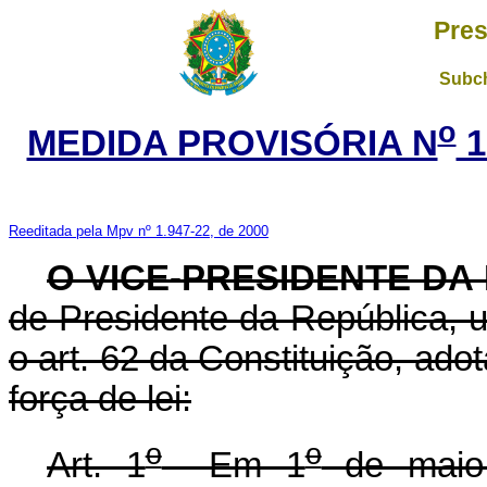
Pres
Subch
o
MEDIDA PROVISÓRIA N
1
Reeditada pela Mpv nº 1.947-22, de 2000
O VICE-PRESIDENTE DA
de Presidente da República, u
o art. 62 da Constituição, ado
força de lei:
o
o
Art. 1
Em 1
de maio 