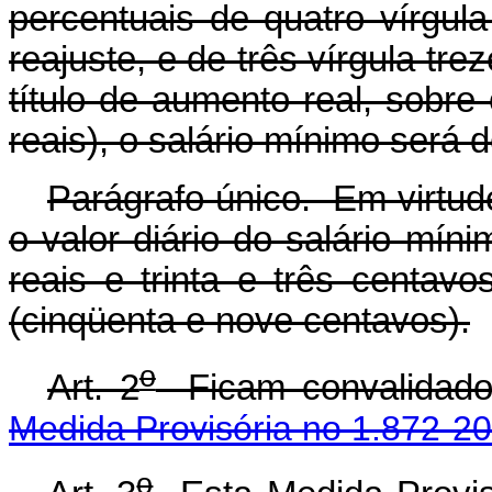
percentuais de quatro vírgula
reajuste, e de três vírgula tre
título de aumento real, sobre
reais), o salário mínimo será d
Parágrafo único. Em virtud
o valor diário do salário mín
reais e trinta e três centav
(cinqüenta e nove centavos).
o
Art. 2
Ficam convalidados
Medida Provisória no 1.872-2
o