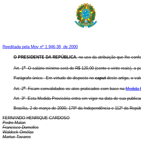
Reeditada pela Mpv nº 1.946-38, de 2000
O PRESIDENTE DA REPÚBLICA
, no uso da atribuição que lhe conf
o
Art. 1
O salário mínimo será de R$ 120,00 (cento e vinte reais), a par
Parágrafo único. Em virtude do disposto no
caput
deste artigo, o val
o
Art. 2
Ficam convalidados os atos praticados com base na
Medida P
Art. 3º Esta Medida Provisória entra em vigor na data de sua publica
Brasília, 2 de março de 2000; 179º da Independência e 112º da Repúb
FERNANDO HENRIQUE CARDOSO
Pedro Malan
Francisco Dornelles
Waldeck Ornélas
Martus Tavares