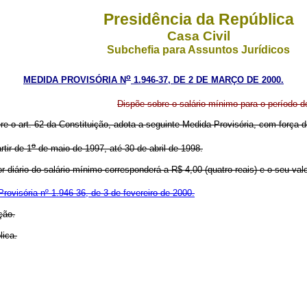
Presidência da República
Casa Civil
Subchefia para Assuntos Jurídicos
o
MEDIDA PROVISÓRIA N
1.946-37, DE 2 DE MARÇO DE 2000.
Dispõe sobre o salário mínimo para o período d
ere o art. 62 da Constituição, adota a seguinte Medida Provisória, com força de
o
tir de 1
de maio de 1997, até 30 de abril de 1998.
or diário do salário mínimo corresponderá a R$ 4,00 (quatro reais) e o seu val
rovisória nº 1.946-36, de 3 de fevereiro de 2000.
ção.
lica.