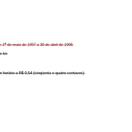
o
e 1
de maio de 1997 a 30 de abril de 1998.
 lei:
or horário a R$ 0,54 (cinqüenta e quatro centavos).