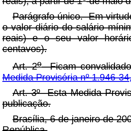
reais), a partir de 1
de maio de
Parágrafo único. Em virtud
o valor diário do salário mín
reais) e o seu valor horár
centavos).
o
Art. 2
Ficam convalidados
Medida Provisória nº 1.946-34
Art. 3º Esta Medida Provis
publicação.
Brasília, 6 de janeiro de 2
República.