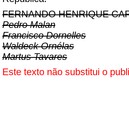
FERNANDO HENRIQUE CA
Pedro Malan
Francisco Dornelles
Waldeck Ornélas
Martus Tavares
Este texto não substitui o pub