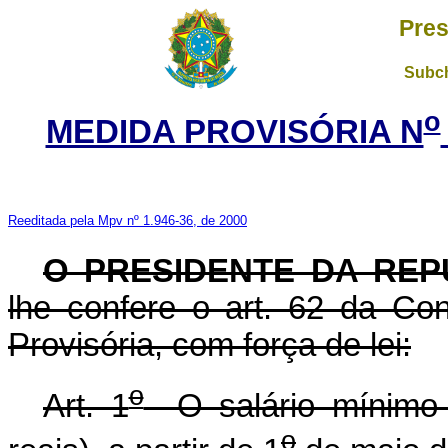
Pres
Subch
o
MEDIDA PROVISÓRIA N
Reeditada pela Mpv nº 1.946-36, de 2000
O PRESIDENTE DA REP
lhe confere o art. 62 da Con
Provisória, com força de lei:
o
Art. 1
O salário mínimo s
o