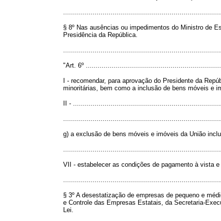
................................................................................
§ 8º Nas ausências ou impedimentos do Ministro de Est
Presidência da República.
.............................................................................
"Art. 6º ....................................................................
I - recomendar, para aprovação do Presidente da Repúb
minoritárias, bem como a inclusão de bens móveis e i
II - ...........................................................................
................................................................................
g) a exclusão de bens móveis e imóveis da União incl
................................................................................
VII - estabelecer as condições de pagamento à vista e
................................................................................
§ 3º A desestatização de empresas de pequeno e médi
e Controle das Empresas Estatais, da Secretaria-Execu
Lei.