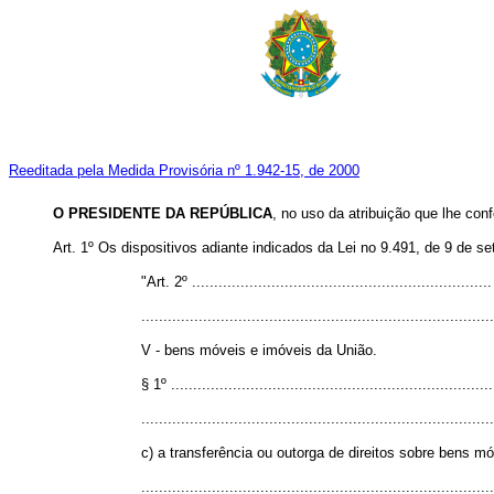
Reeditada pela Medida Provisória nº 1.942-15, de 2000
O
PRESIDENTE DA REPÚBLICA
, no uso da atribuição que lhe conf
Art. 1º Os dispositivos adiante indicados da Lei no 9.491, de 9 de 
"Art. 2º ....................................................................
................................................................................
V - bens móveis e imóveis da União.
§ 1º .........................................................................
................................................................................
c) a transferência ou outorga de direitos sobre bens m
................................................................................