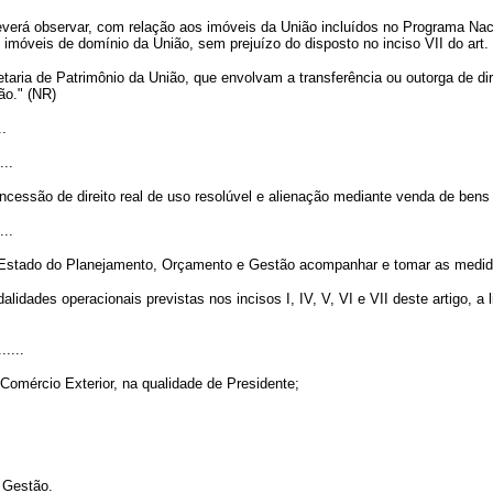
verá observar, com relação aos imóveis da União incluídos no Programa Nacio
 imóveis de domínio da União, sem prejuízo do disposto no inciso VII do art.
taria de Patrimônio da União, que envolvam a transferência ou outorga de dir
ão." (NR)
..
...
oncessão de direito real de uso resolúvel e alienação mediante venda de ben
...
e Estado do Planejamento, Orçamento e Gestão acompanhar e tomar as medida
ades operacionais previstas nos incisos I, IV, V, VI e VII deste artigo, a li
......
 Comércio Exterior, na qualidade de Presidente;
 Gestão.