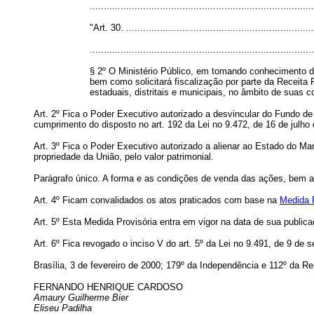
.............................................................................
"Art. 30. ...................................................................
................................................................................
§ 2º O Ministério Público, em tomando conhecimento de
bem como solicitará fiscalização por parte da Receita 
estaduais, distritais e municipais, no âmbito de suas
Art. 2º Fica o Poder Executivo autorizado a desvincular do Fundo de 
cumprimento do disposto no art. 192 da Lei no 9.472, de 16 de julho
Art. 3º Fica o Poder Executivo autorizado a alienar ao Estado do M
propriedade da União, pelo valor patrimonial.
Parágrafo único. A forma e as condições de venda das ações, bem a
Art. 4º Ficam convalidados os atos praticados com base na
Medida P
Art. 5º Esta Medida Provisória entra em vigor na data de sua publica
Art. 6º Fica revogado o inciso V do art. 5º da Lei no 9.491, de 9 de 
Brasília, 3 de fevereiro de 2000; 179º da Independência e 112º da Re
FERNANDO HENRIQUE CARDOSO
Amaury Guilherme Bier
Eliseu Padilha