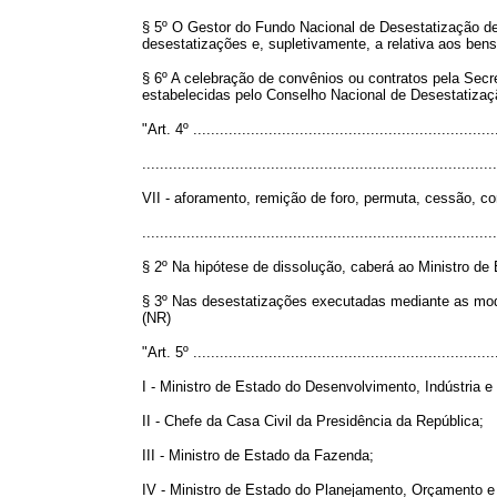
§ 5º O Gestor do Fundo Nacional de Desestatização de
desestatizações e, supletivamente, a relativa aos bens
§ 6º A celebração de convênios ou contratos pela Secre
estabelecidas pelo Conselho Nacional de Desestatizaç
"Art. 4º ....................................................................
................................................................................
VII - aforamento, remição de foro, permuta, cessão, c
................................................................................
§ 2º Na hipótese de dissolução, caberá ao Ministro d
§ 3º Nas desestatizações executadas mediante as modalid
(NR)
"Art. 5º ....................................................................
I - Ministro de Estado do Desenvolvimento, Indústria e
II - Chefe da Casa Civil da Presidência da República;
III - Ministro de Estado da Fazenda;
IV - Ministro de Estado do Planejamento, Orçamento e