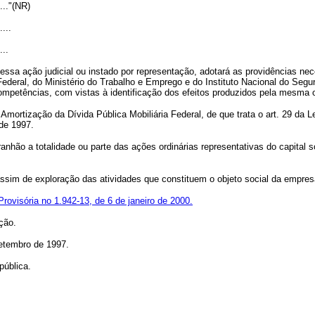
......"(NR)
....
...
ssa ação judicial ou instado por representação, adotará as providências nec
Federal, do Ministério do Trabalho e Emprego e do Instituto Nacional do Segu
 competências, com vistas à identificação dos efeitos produzidos pela mesma 
Amortização da Dívida Pública Mobiliária Federal, de que trata o art. 29 da 
 de 1997.
aranhão a totalidade ou parte das ações ordinárias representativas do capi
ssim de exploração das atividades que constituem o objeto social da empres
rovisória no 1.942-13, de 6 de janeiro de 2000.
ção.
setembro de 1997.
pública.