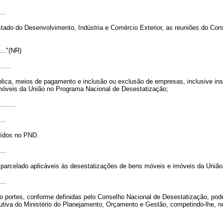
...
ado do Desenvolvimento, Indústria e Comércio Exterior, as reuniões do Cons
......"(NR)
......
lica, meios de pagamento e inclusão ou exclusão de empresas, inclusive insti
móveis da União no Programa Nacional de Desestatização;
........
...
uídos no PND.
...
 parcelado aplicáveis às desestatizações de bens móveis e imóveis da União
...
o portes, conforme definidas pelo Conselho Nacional de Desestatização, po
tiva do Ministério do Planejamento, Orçamento e Gestão, competindo-lhe, no 