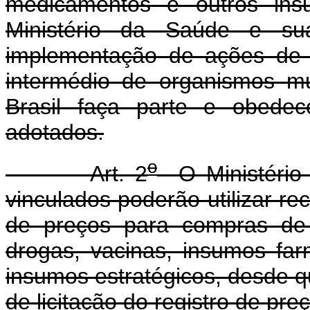
medicamentos e outros insu
Ministério da Saúde e sua
implementação de ações de 
intermédio de organismos mul
Brasil faça parte e obedec
adotados.
o
Art. 2
O Ministério 
vinculados poderão utilizar re
de preços para compras de ma
drogas, vacinas, insumos fa
insumos estratégicos, desde que
de licitação do registro de pre