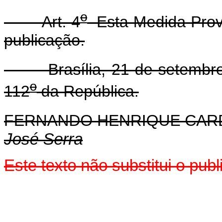
o
Art. 4
Esta Medida Provi
publicação.
Brasília, 21 de setembro 
o
112
da República.
FERNANDO HENRIQUE CA
José Serra
Este texto não substitui o pu