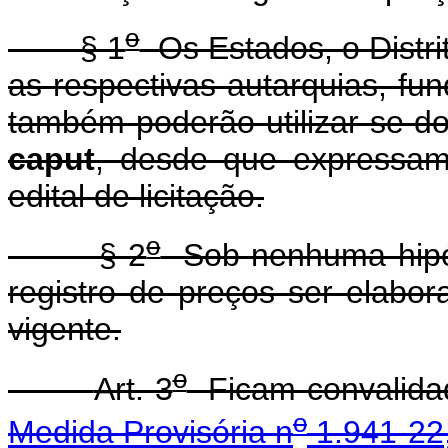
o
§ 1
Os Estados, o Distri
as respectivas autarquias, fu
também poderão utilizar-se do
caput
, desde que expressame
edital de licitação.
o
§ 2
Sob nenhuma hipóte
registro de preços ser elabo
vigente.
o
Art. 3
Ficam convalidad
o
Medida Provisória n
1.941-22,