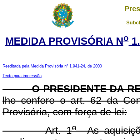
Pres
Subch
o
MEDIDA PROVISÓRIA N
1
Reeditada pela Medida Provisória nº 1.941-24, de 2000
Texto para impressão
O PRESIDENTE DA R
lhe confere o art. 62 da Con
Provisória, com força de lei:
o
Art. 1
As aquisiçõe