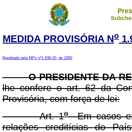
Pres
Subchef
o
MEDIDA PROVISÓRIA N
1.
Reeditada pela MPv nº1.938-20, de 2000
O PRESIDENTE DA RE
lhe confere o art. 62 da Con
Provisória, com força de lei:
o
Art. 1
Em casos exc
relações creditícias do Pa