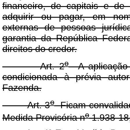
financeiro, de capitais e de
adquirir ou pagar, em nome
externas de pessoas jurídic
garantia da República Federa
direitos do credor.
o
Art. 2
A aplicação d
condicionada à prévia auto
Fazenda.
o
Art. 3
Ficam convalidad
o
Medida Provisória n
1.938-18,