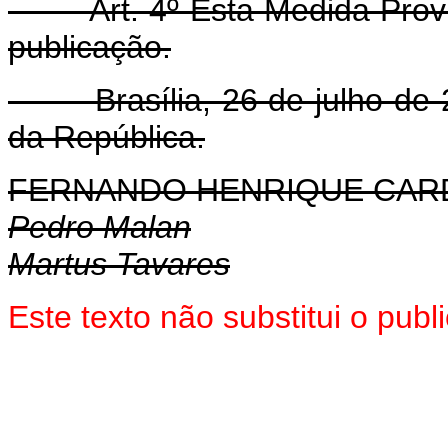
Art. 4º Esta Medida Provisó
publicação.
Brasília, 26 de julho de 2
da República.
FERNANDO HENRIQUE CA
Pedro Malan
Martus Tavares
Este texto não substitui o pub