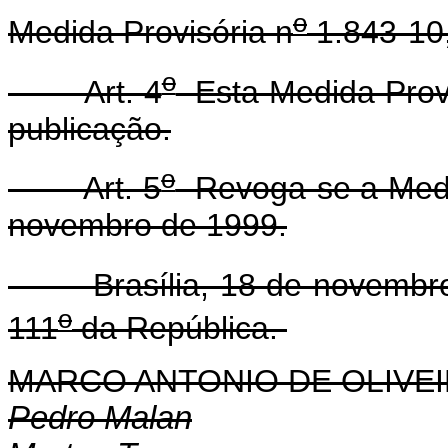
o
Medida Provisória n
1.843-10
o
Art. 4
Esta Medida Provi
publicação.
o
Art. 5
Revoga-se a Medi
novembro de 1999.
Brasília, 18 de novembro
o
111
da República.
MARCO ANTONIO DE OLIVEI
Pedro Malan