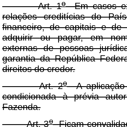
o
Art. 1
Em casos exc
relações creditícias do Pa
financeiro, de capitais e de
adquirir ou pagar, em nome
externas de pessoas jurídic
garantia da República Federa
direitos do credor.
o
Art. 2
A aplicação d
condicionada à prévia auto
Fazenda.
o
Art. 3
Ficam convalidad