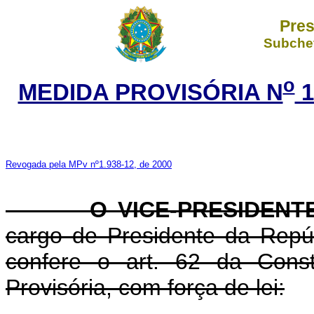
Pres
Subchef
o
MEDIDA PROVISÓRIA N
1
Revogada pela MPv nº1.938-12, de 2000
O VICE-PRESIDENTE 
cargo de Presidente da Repúb
confere o art. 62 da Const
Provisória, com força de lei: