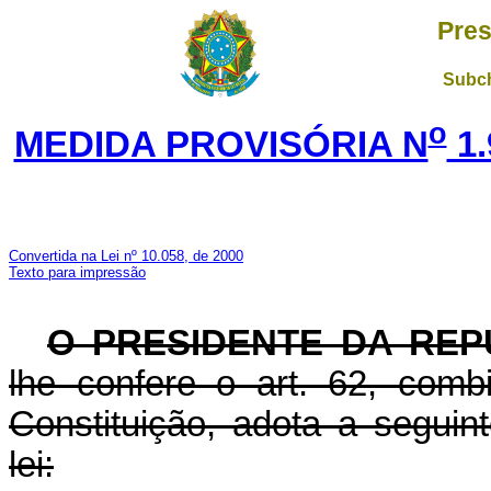
Pres
Subch
o
MEDIDA PROVISÓRIA N
1.
Convertida na Lei nº 10.058, de 2000
Texto para impressão
O PRESIDENTE DA REP
lhe confere o art. 62, com
Constituição, adota a seguin
lei: