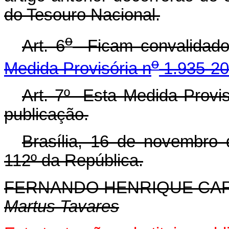
do Tesouro Nacional.
o
Art. 6
Ficam convalidados
o
Medida Provisória n
1.935-20
Art. 7º Esta Medida Provis
publicação.
Brasília, 16 de novembro
112º da República.
FERNANDO HENRIQUE CA
Martus Tavares