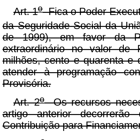
o
Art. 1
Fica o Poder Executi
da Seguridade Social da Uniã
de 1999), em favor da Pre
extraordinário no valor de
milhões, cento e quarenta e d
atender à programação con
Provisória.
o
Art. 2
Os recursos necess
artigo anterior decorrerã
Contribuição para Financiame