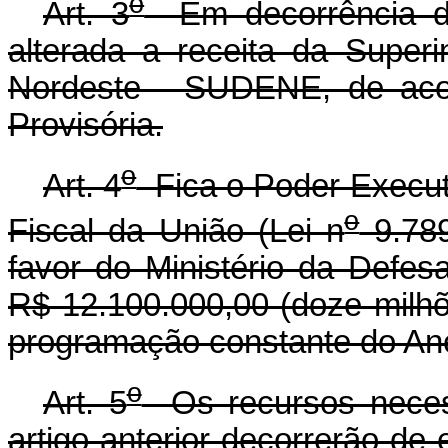
o
Art. 3
Em decorrência do
alterada a receita da Super
Nordeste - SUDENE, de aco
Provisória.
o
Art. 4
Fica o Poder Executi
o
Fiscal da União (Lei n
9.789
favor do Ministério da Defesa
R$ 12.100.000,00 (doze milhõ
programação constante do Anex
o
Art. 5
Os recursos necess
artigo anterior decorrerão de