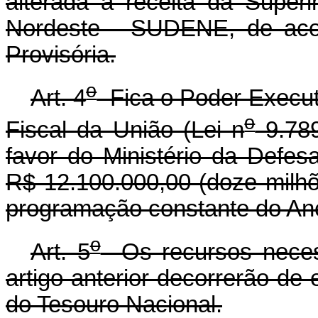
alterada a receita da Super
Nordeste - SUDENE, de aco
Provisória.
o
Art. 4
Fica o Poder Executi
o
Fiscal da União (Lei n
9.789
favor do Ministério da Defesa
R$ 12.100.000,00 (doze milhõ
programação constante do Anex
o
Art. 5
Os recursos necess
artigo anterior decorrerão de
do Tesouro Nacional.