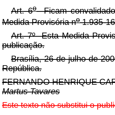
o
Art. 6
Ficam convalidados
o
Medida Provisória n
1.935-16
Art. 7º Esta Medida Provis
publicação.
Brasília, 26 de julho de 20
República.
FERNANDO HENRIQUE CA
Martus Tavares
Este texto não substitui o pub