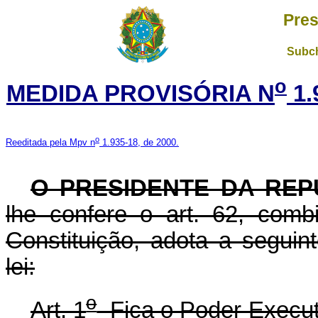
Pres
Subch
o
MEDIDA PROVISÓRIA N
1.
o
Reeditada pela Mpv n
1.935-18, de 2000.
O PRESIDENTE DA REP
lhe confere o art. 62, com
Constituição, adota a seguin
lei:
o
Art. 1
Fica o Poder Executi