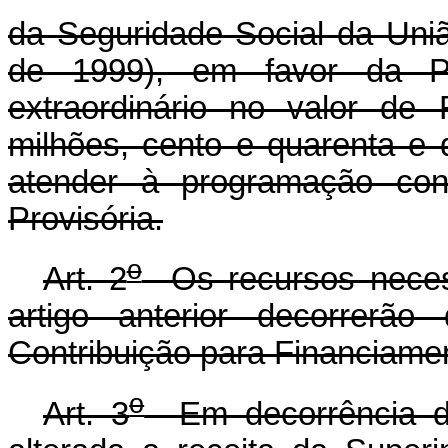
da Seguridade Social da Uniã
de 1999), em favor da Pre
extraordinário no valor de
milhões, cento e quarenta e d
atender à programação con
Provisória.
o
Art. 2
Os recursos necess
artigo anterior decorrerã
Contribuição para Financiame
o
Art. 3
Em decorrência do