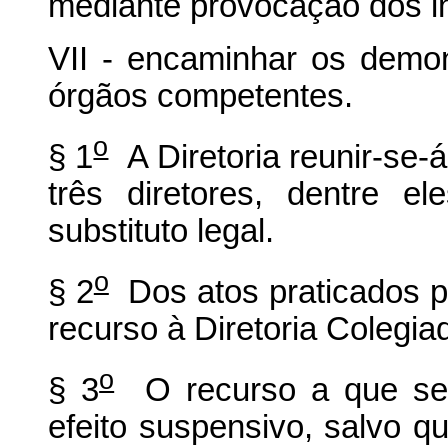
mediante provocação dos i
VII - encaminhar os demo
órgãos competentes.
o
§ 1
A Diretoria reunir-se-
três diretores, dentre e
substituto legal.
o
§ 2
Dos atos praticados p
recurso à Diretoria Colegia
o
§ 3
O recurso a que se r
efeito suspensivo, salvo qu