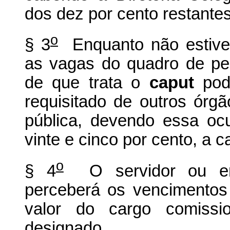
dos dez por cento restantes
o
§ 3
Enquanto não estive
as vagas do quadro de pe
de que trata o
caput
pode
requisitado de outros órg
pública, devendo essa oc
vinte e cinco por cento, a 
o
§ 4
O servidor ou em
perceberá os vencimentos 
valor do cargo comissi
designado.