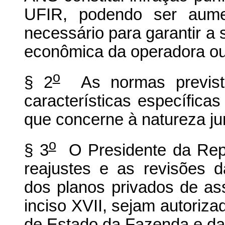
UFIR, podendo ser aume
necessário para garantir a 
econômica da operadora ou
o
§ 2
As normas prevista
características específica
que concerne à natureza jur
o
§ 3
O Presidente da Repú
reajustes e as revisões d
dos planos privados de ass
inciso XVII, sejam autoriza
de Estado da Fazenda e da