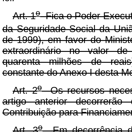
o
Art. 1
Fica o Poder Executi
da Seguridade Social da Uniã
de 1999), em favor do Ministé
extraordinário no valor d
quarenta milhões de reai
constante do Anexo I desta Me
o
Art. 2
Os recursos necess
artigo anterior decorrerã
Contribuição para Financiame
o
Art. 3
Em decorrência do