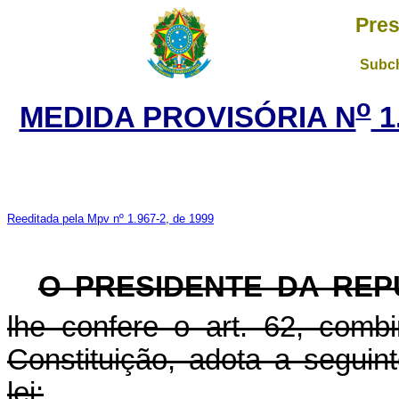
Pres
Subch
o
MEDIDA PROVISÓRIA N
1
Reeditada pela Mpv nº 1.967-2, de 1999
O PRESIDENTE DA REP
lhe confere o art. 62, com
Constituição, adota a seguin
lei: