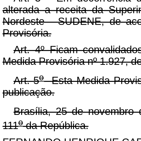
alterada a receita da Super
Nordeste - SUDENE, de aco
Provisória.
Art. 4º Ficam convalidad
Medida Provisória nº 1.927, d
o
Art. 5
Esta Medida Provisó
publicação.
Brasília, 25 de novembro
o
111
da República.