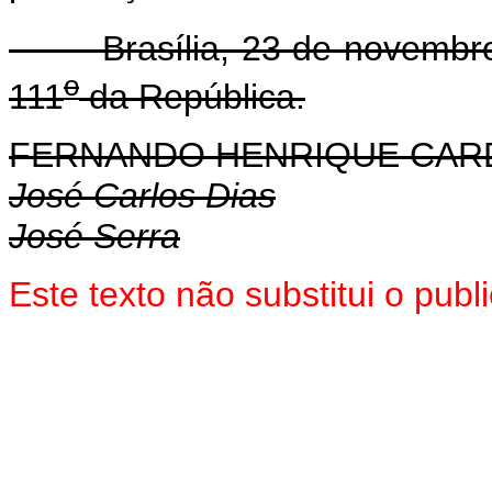
Brasília, 23 de novembro
o
111
da República.
FERNANDO HENRIQUE CA
José Carlos Dias
José Serra
Este texto não substitui o pub