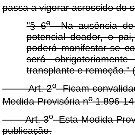
passa a vigorar acrescido do s
o
"§ 6
Na ausência de 
potencial doador, o pai
poderá manifestar-se c
será obrigatoriament
transplante e remoção." 
o
Art. 2
Ficam convalidad
o
Medida Provisória n
1.896-14,
o
Art. 3
Esta Medida Provi
publicação.