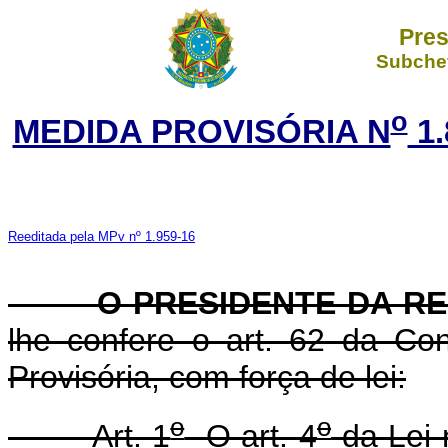
Pres
Subchef
o
MEDIDA PROVISÓRIA N
1.
Reeditada pela MPv nº 1.959-16
O PRESIDENTE DA RE
lhe confere o art. 62 da Con
Provisória, com força de lei:
o
o
Art. 1
O art. 4
da Lei 