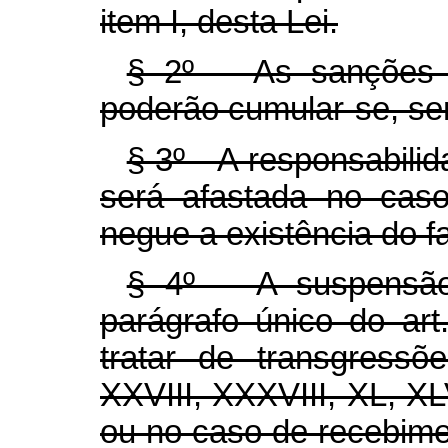
item I, desta Lei.
§ 2º As sanções civ
poderão cumular-se, se
§ 3º A responsabilida
será afastada no caso
negue a existência do fa
§ 4º A suspensão 
parágrafo único do art
tratar de transgressõ
XXVIII, XXXVIII, XL, XLVI
ou no caso de recebime