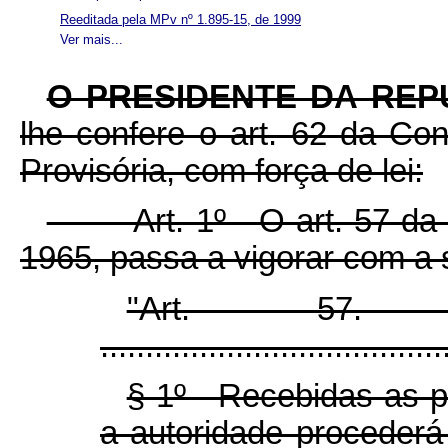
Reeditada pela MPv nº 1.895-15, de 1999
Ver mais...
O PRESIDENTE DA REP
lhe confere o art. 62 da Con
Provisória, com força de lei:
Art. 1º O art. 57 da Le
1965, passa a vigorar com a 
"Ar
......................................
§ 1º Recebidas as pe
a autoridade procederá 