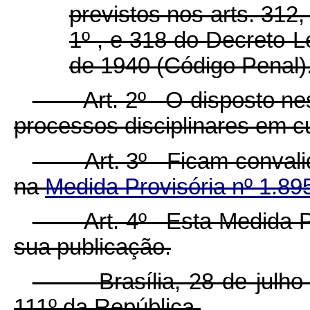
previstos nos arts. 312
1º , e 318 do Decreto-L
de 1940 (Código Penal)
Art. 2º O disposto nesta
processos disciplinares em c
Art. 3º Ficam convalida
na
Medida Provisória nº 1.89
Art. 4º Esta Medida Prov
sua publicação.
Brasília, 28 de julho d
111º da República.