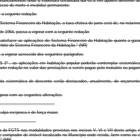
iamentos onde a cobertura securitária dar-se-á em apólice diferente do
riscos de morte e invalidez permanente.
a seguinte redação:
Sistema Financeiro da Habitação, a taxa efetiva de juros será de, no máximo
de 1964, passa a vigorar com a seguinte redação:
satisfazer as aplicações do Sistema Financeiro da Habitação quanto a garan
mbito do Sistema Financeiro da Habitação." (NR)
 vigorar acrescido dos seguintes parágrafos:
§ 1º , as aplicações em habitação popular poderão contemplar sistemática
diante redução no valor das prestações a serem pagas pelo mutuário ou pagam
 sistemática de desconto serão destacados, anualmente, do orçamento 
rar com as seguintes alterações:
.........................................
culpa recíproca e de força maior;
............................
do FGTS nas modalidades previstas nos incisos V, VI e VII deste artigo, na
nte comprador de imóvel localizado no Município onde resida, bem como no 
" (NR)