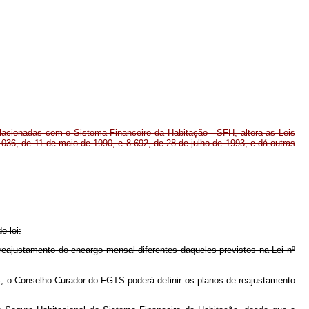
acionadas com o Sistema Financeiro da Habitação - SFH, altera as Leis
.036, de 11 de maio de 1990, e 8.692, de 28 de julho de 1993, e dá outras
e lei:
ajustamento do encargo mensal diferentes daqueles previstos na Lei nº
o Conselho Curador do FGTS poderá definir os planos de reajustamento