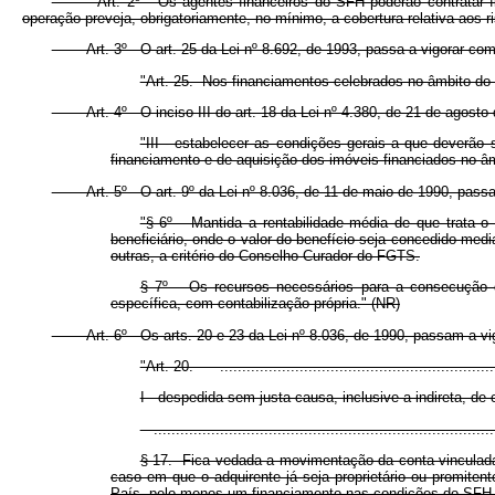
Art. 2º Os agentes financeiros do SFH poderão contratar financ
operação preveja, obrigatoriamente, no mínimo, a cobertura relativa aos 
Art. 3º O art. 25 da Lei nº 8.692, de 1993, passa a vigorar com 
"Art. 25. Nos financiamentos celebrados no âmbito do 
Art. 4º O inciso III do art. 18 da Lei nº 4.380, de 21 de agosto 
"III - estabelecer as condições gerais a que deverão 
financiamento e de aquisição dos imóveis financiados no â
Art. 5º O art. 9º da Lei nº 8.036, de 11 de maio de 1990, passa a
"§ 6º Mantida a rentabilidade média de que trata o 
beneficiário, onde o valor do benefício seja concedido me
outras, a critério do Conselho Curador do FGTS.
§ 7º Os recursos necessários para a consecução da
específica, com contabilização própria." (NR)
Art. 6º Os arts. 20 e 23 da Lei nº 8.036, de 1990, passam a vigo
"Art. 20. .................................................................
I - despedida sem justa causa, inclusive a indireta, de 
..............................................................................
§ 17. Fica vedada a movimentação da conta vinculada 
caso em que o adquirente já seja proprietário ou promite
País, pelo menos um financiamento nas condições do SFH.