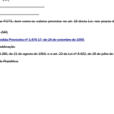
.........................................
....................................
 ao FGTS, bem como os valores previstos no art. 18 desta Lei, nos prazos d
." (NR)
edida Provisória nº 1.876-17, de 24 de setembro de 1999.
ublicação.
80, de 21 de agosto de 1964, e o art. 23 da Lei nº 8.692, de 28 de julho de
a República.