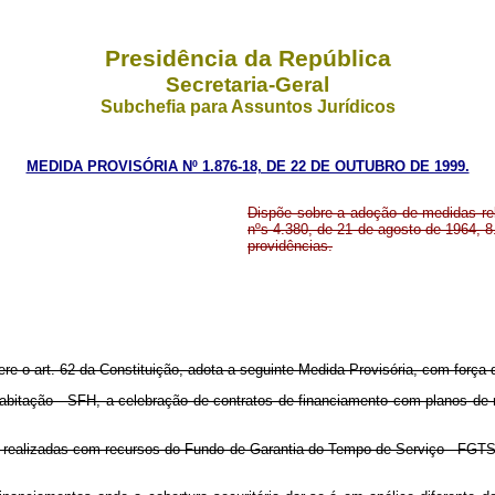
Presidência da República
Secretaria-Geral
Subchefia para Assuntos Jurídicos
MEDIDA PROVISÓRIA Nº 1.876-18, DE 22 DE OUTUBRO DE 1999.
Dispõe sobre a adoção de medidas rel
nºs 4.380, de 21 de agosto de 1964, 8
providências.
ere o art. 62 da Constituição, adota a seguinte Medida Provisória, com força d
ação - SFH, a celebração de contratos de financiamento com planos de re
alizadas com recursos do Fundo de Garantia do Tempo de Serviço - FGTS, 