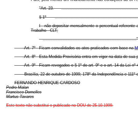
"Art. 23. .................................................................
§ 1º ......................................................................
I - não depositar mensalmente o percentual referente
Trabalho - CLT;
...........................................................................
Art. 7º Ficam convalidados os atos praticados com base na
M
Art. 8º Esta Medida Provisória entra em vigor na data de sua p
Art. 9º Ficam revogados o § 1º do art. 9º e o art. 14 da Lei nº 4.3
Brasília, 22 de outubro de 1999; 178º da Independência e 111º d
FERNANDO HENRIQUE CARDOSO
Pedro Malan
Francisco Dornelles
Martus Tavares
Este texto não substitui o publicado no DOU de 25.10.1999.