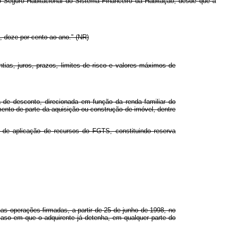
 Seguro Habitacional do Sistema Financeiro da Habitação, desde que a
, doze por cento ao ano." (NR)
tias, juros, prazos, limites de risco e valores máximos de
 de desconto, direcionada em função da renda familiar do
ento de parte da aquisição ou construção de imóvel, dentre
de aplicação de recursos do FGTS, constituindo reserva
s operações firmadas, a partir de 25 de junho de 1998, no
caso em que o adquirente já detenha, em qualquer parte do