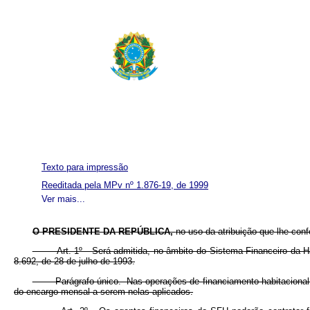
Texto para impressão
Reeditada pela MPv nº 1.876-19, de 1999
Ver mais...
O PRESIDENTE DA REPÚBLICA,
no uso da atribuição que lhe conf
Art. 1º Será admitida, no âmbito do Sistema Financeiro da Habit
8.692, de 28 de julho de 1993.
Parágrafo único. Nas operações de financiamento habitacional re
do encargo mensal a serem nelas aplicados.