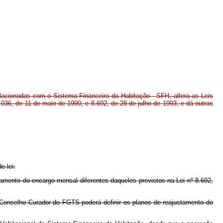
acionadas com o Sistema Financeiro da Habitação - SFH, altera as Leis
.036, de 11 de maio de 1990, e 8.692, de 28 de julho de 1993, e dá outras
e lei:
amento do encargo mensal diferentes daqueles previstos na Lei nº 8.692,
Conselho Curador do FGTS poderá definir os planos de reajustamento do