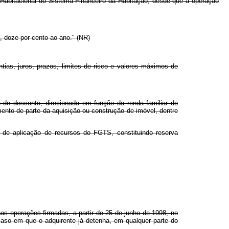
o Habitacional do Sistema Financeiro da Habitação, desde que a operação
, doze por cento ao ano." (NR)
tias, juros, prazos, limites de risco e valores máximos de
 de desconto, direcionada em função da renda familiar do
ento de parte da aquisição ou construção de imóvel, dentre
de aplicação de recursos do FGTS, constituindo reserva
s operações firmadas, a partir de 25 de junho de 1998, no
caso em que o adquirente já detenha, em qualquer parte do