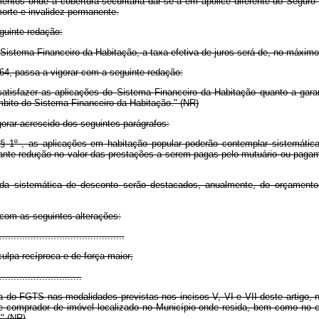
entos onde a cobertura securitária dar-se-á em apólice diferente do Segur
morte e invalidez permanente.
guinte redação:
Sistema Financeiro da Habitação, a taxa efetiva de juros será de, no máximo
1964, passa a vigorar com a seguinte redação:
satisfazer as aplicações do Sistema Financeiro da Habitação quanto a garan
mbito do Sistema Financeiro da Habitação." (NR)
gorar acrescido dos seguintes parágrafos:
§ 1º , as aplicações em habitação popular poderão contemplar sistemática
diante redução no valor das prestações a serem pagas pelo mutuário ou pagam
 sistemática de desconto serão destacados, anualmente, do orçamento 
 com as seguintes alterações:
.........................................
culpa recíproca e de força maior;
............................
do FGTS nas modalidades previstas nos incisos V, VI e VII deste artigo, na
nte comprador de imóvel localizado no Município onde resida, bem como no 
" (NR)