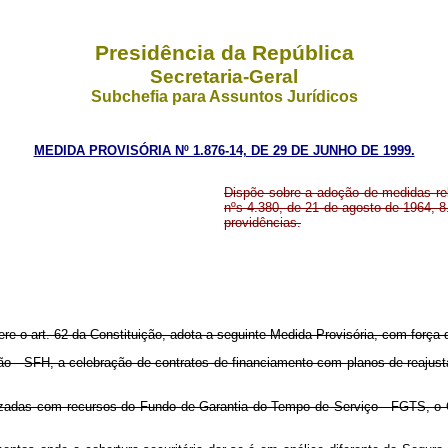
Presidência da República
Secretaria-Geral
Subchefia para Assuntos Jurídicos
MEDIDA PROVISÓRIA Nº 1.876-14, DE 29 DE JUNHO DE 1999.
Dispõe sobre a adoção de medidas rel
nºs 4.380, de 21 de agosto de 1964, 8
providências.
ere o art. 62 da Constituição, adota a seguinte Medida Provisória, com força d
ão - SFH, a celebração de contratos de financiamento com planos de reajust
lizadas com recursos do Fundo de Garantia do Tempo de Serviço - FGTS, o 