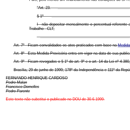
"Art. 23. .................................................................
§ 1º ......................................................................
I - não depositar mensalmente o percentual referente
Trabalho - CLT;
............................................................................
Art. 7º Ficam convalidados os atos praticados com base na
Medida 
Art. 8º Esta Medida Provisória entra em vigor na data de sua public
Art. 9º Ficam revogados o § 1º do art. 9º e o art. 14 da Lei nº 4.380
Brasília, 29 de junho de 1999; 178º da Independência e 111º da Repú
FERNANDO HENRIQUE CARDOSO
Pedro Malan
Francisco Dornelles
Pedro Parente
Este texto não substitui o publicado no DOU de 30.6.1999.