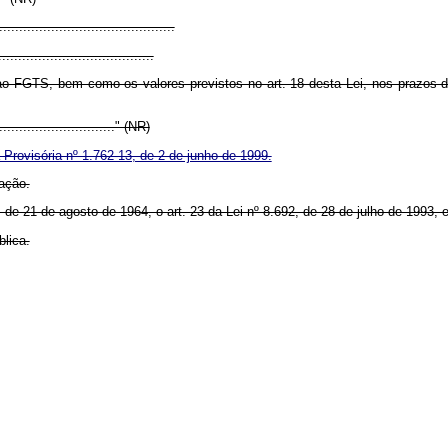
.........................................
....................................
 ao FGTS, bem como os valores previstos no art. 18 desta Lei, nos prazos d
.............................." (NR)
Provisória nº 1.762-13, de 2 de junho de 1999.
ação.
, de 21 de agosto de 1964, o art. 23 da Lei nº 8.692, de 28 de julho de 1993, 
blica.