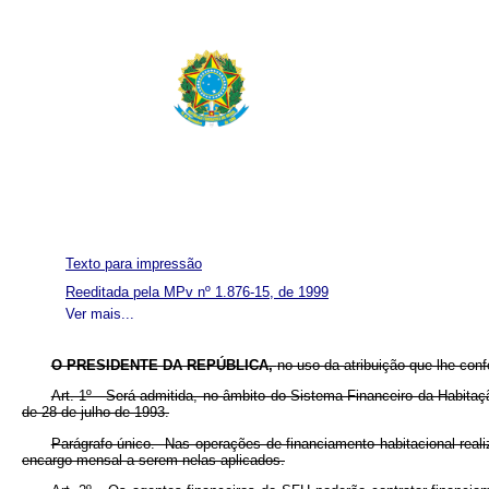
Texto para impressão
Reeditada pela MPv nº 1.876-15, de 1999
Ver mais...
O PRESIDENTE DA REPÚBLICA,
no uso da atribuição que lhe conf
Art. 1º Será admitida, no âmbito do Sistema Financeiro da Habitaç
de 28 de julho de 1993.
Parágrafo único. Nas operações de financiamento habitacional rea
encargo mensal a serem nelas aplicados.