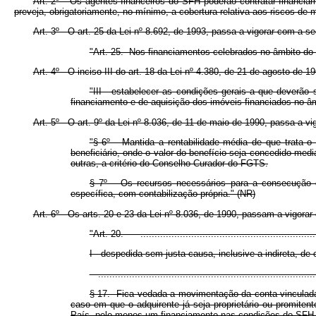
Art. 2º Os agentes financeiros do SFH poderão contratar financiam
preveja, obrigatoriamente, no mínimo, a cobertura relativa aos riscos de 
Art. 3º O art. 25 da Lei nº 8.692, de 1993, passa a vigorar com a se
"Art. 25. Nos financiamentos celebrados no âmbito do 
Art. 4º O inciso III do art. 18 da Lei nº 4.380, de 21 de agosto de 
"III - estabelecer as condições gerais a que deverão 
financiamento e de aquisição dos imóveis financiados no â
Art. 5º O art. 9º da Lei nº 8.036, de 11 de maio de 1990, passa a vi
"§ 6º Mantida a rentabilidade média de que trata o 
beneficiário, onde o valor do benefício seja concedido me
outras, a critério do Conselho Curador do FGTS.
§ 7º Os recursos necessários para a consecução da
específica, com contabilização própria." (NR)
Art. 6º Os arts. 20 e 23 da Lei nº 8.036, de 1990, passam a vigorar
"Art. 20. .................................................................
I - despedida sem justa causa, inclusive a indireta, de 
..............................................................................
§ 17. Fica vedada a movimentação da conta vinculada 
caso em que o adquirente já seja proprietário ou promite
País, pelo menos um financiamento nas condições do SFH.