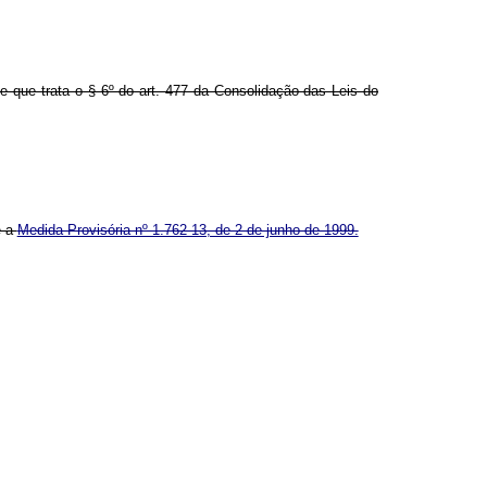
e que trata o § 6º do art. 477 da Consolidação das Leis do
e a
Medida Provisória nº 1.762-13, de 2 de junho de 1999.