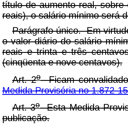
título de aumento real, sobre
reais), o salário mínimo será d
Parágrafo único. Em virtud
o valor diário do salário mín
reais e trinta e três centav
(cinqüenta e nove centavos).
o
Art. 2
Ficam convalidados
Medida Provisória no 1.872-15
o
Art. 3
Esta Medida Provisó
publicação.