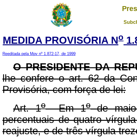
Pres
Subch
o
MEDIDA PROVISÓRIA N
1.
Reeditada pela Mpv nº 1.872-17, de 1999
O PRESIDENTE DA REP
lhe confere o art. 62 da Con
Provisória, com força de lei:
o
o
Art. 1
Em 1
de maio 
percentuais de quatro vírgula
reajuste, e de três vírgula tre