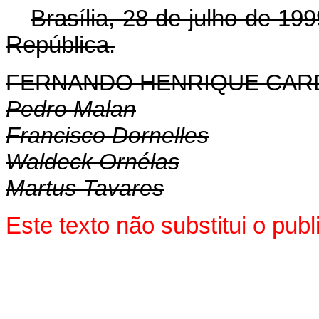
Brasília, 28 de julho de 19
República.
FERNANDO HENRIQUE CA
Pedro Malan
Francisco Dornelles
Waldeck Ornélas
Martus Tavares
Este texto não substitui o pu