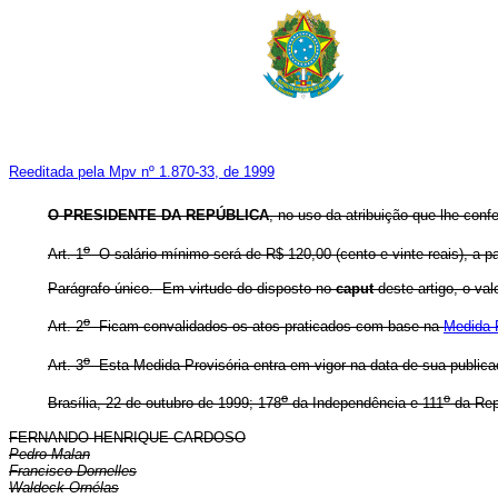
Reeditada pela Mpv nº 1.870-33, de 1999
O PRESIDENTE DA REPÚBLICA
, no uso da atribuição que lhe conf
o
Art. 1
O salário mínimo será de R$ 120,00 (cento e vinte reais), a par
Parágrafo único. Em virtude do disposto no
caput
deste artigo, o val
o
Art. 2
Ficam convalidados os atos praticados com base na
Medida P
o
Art. 3
Esta Medida Provisória entra em vigor na data de sua publica
o
o
Brasília, 22 de outubro de 1999; 178
da Independência e 111
da Rep
FERNANDO HENRIQUE CARDOSO
Pedro Malan
Francisco Dornelles
Waldeck Ornélas