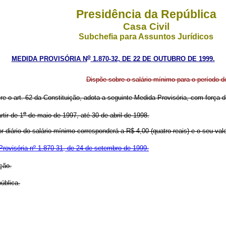
Presidência da República
Casa Civil
Subchefia para Assuntos Jurídicos
o
MEDIDA PROVISÓRIA N
1.870-32, DE 22 DE OUTUBRO DE 1999.
Dispõe sobre o salário mínimo para o período d
ere o art. 62 da Constituição, adota a seguinte Medida Provisória, com força de
o
tir de 1
de maio de 1997, até 30 de abril de 1998.
or diário do salário mínimo corresponderá a R$ 4,00 (quatro reais) e o seu val
rovisória nº 1.870-31, de 24 de setembro de 1999.
ção.
ública.