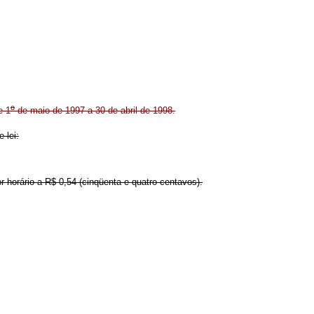
o
e 1
de maio de 1997 a 30 de abril de 1998.
 lei:
or horário a R$ 0,54 (cinqüenta e quatro centavos).