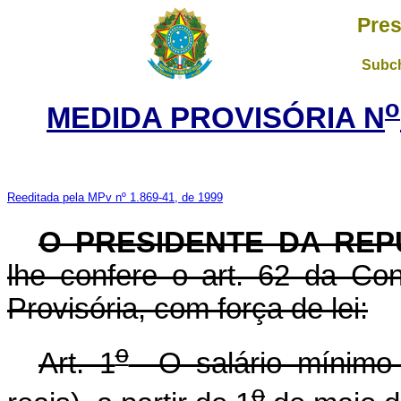
Pres
Subch
o
MEDIDA PROVISÓRIA N
Reeditada pela MPv nº 1.869-41, de 1999
O PRESIDENTE DA REP
lhe confere o art. 62 da Con
Provisória, com força de lei:
o
Art. 1
O salário mínimo 
o