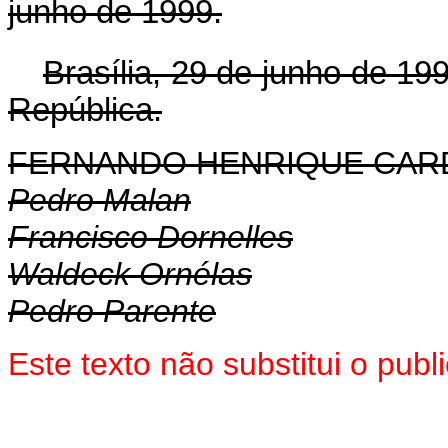
junho de 1999.
Brasília, 29 de junho de 19
República.
FERNANDO HENRIQUE CA
Pedro Malan
Francisco Dornelles
Waldeck Ornélas
Pedro Parente
Este texto não substitui o pub