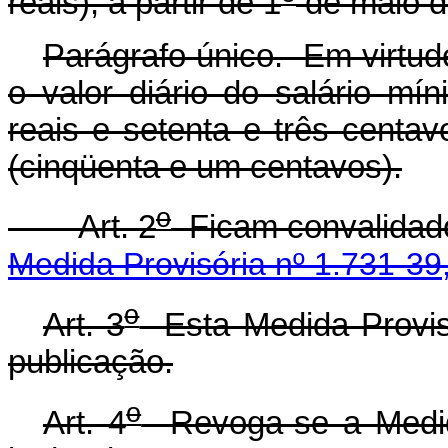
reais), a partir de 1
de maio de
Parágrafo único. Em virtud
o valor diário do salário mí
reais e setenta e três centav
(cinqüenta e um centavos).
o
Art. 2
Ficam convalidado
Medida Provisória nº 1.731-39
o
Art. 3
Esta Medida Provisó
publicação.
o
Art. 4
Revoga-se a Medid