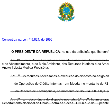
Convertida na Lei nº 9.824, de 1999
O PRESIDENTE DA REPÚBLICA
, no uso da atribuição que lhe con
o
Art. 1
Fica o Poder Executivo autorizado a abrir aos Orçamentos Fis
e do Abastecimento, e do Meio Ambiente, dos Recursos Hídricos e da Amazôn
Anexo I desta Medida Provisória.
o
Art. 2
Os recursos necessários à execução do disposto no artigo ant
I - de Operações de Crédito Internas - em Moeda, no montante de R$ 
II - da Reserva de Contingência, no montante de R$ 224.000.000,00 (d
o
o
o
Art. 3
Em decorrência do disposto nos arts. 1
e 2
, ficam alte
Departamento Nacional de Obras Contra as Secas - DNOCS e da Superinten