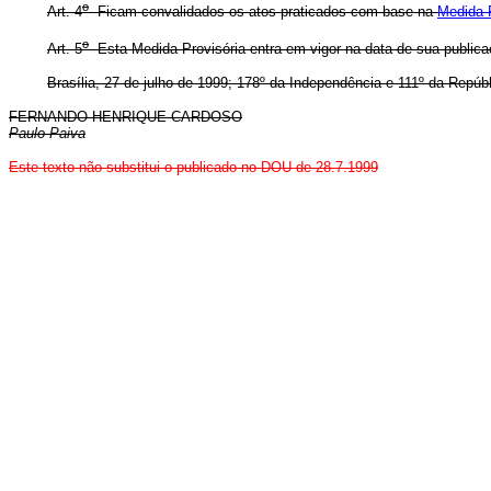
o
Art. 4
Ficam convalidados os atos praticados com base na
Medida P
o
Art. 5
Esta Medida Provisória entra em vigor na data de sua publica
Brasília, 27 de julho de 1999; 178º da Independência e 111º da Repúbl
FERNANDO HENRIQUE CARDOSO
Paulo Paiva
Este texto não substitui o publicado no DOU de 28.7.1999