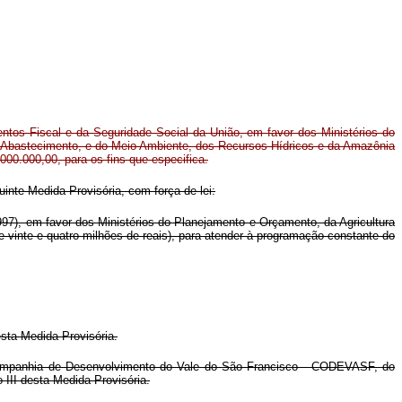
ntos Fiscal e da Seguridade Social da União, em favor dos Ministérios do
o Abastecimento, e do Meio Ambiente, dos Recursos Hídricos e da Amazônia
.000.000,00, para os fins que especifica.
uinte Medida Provisória, com força de lei:
7), em favor dos Ministérios do Planejamento e Orçamento, da Agricultura
 vinte e quatro milhões de reais), para atender à programação constante do
esta Medida Provisória.
Companhia de Desenvolvimento do Vale do São Francisco - CODEVASF, do
II desta Medida Provisória.