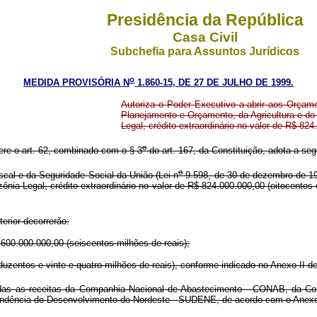
Presidência da República
Casa Civil
Subchefia para Assuntos Jurídicos
o
MEDIDA PROVISÓRIA N
1.860-15, DE 27 DE JULHO DE 1999.
Autoriza o Poder Executivo a abrir aos Orçame
Planejamento e Orçamento, da Agricultura e d
Legal, crédito extraordinário no valor de R$ 824
o
fere o art. 62, combinado com o § 3
do art. 167, da Constituição, adota a seg
o
cal e da Seguridade Social da União (Lei n
9.598, de 30 de dezembro de 199
ia Legal, crédito extraordinário no valor de R$ 824.000.000,00 (oitocentos e
erior decorrerão:
600.000.000,00 (seiscentos milhões de reais);
uzentos e vinte e quatro milhões de reais), conforme indicado no Anexo II d
radas as receitas da Companhia Nacional de Abastecimento - CONAB, da 
dência do Desenvolvimento do Nordeste - SUDENE, de acordo com o Anexo I