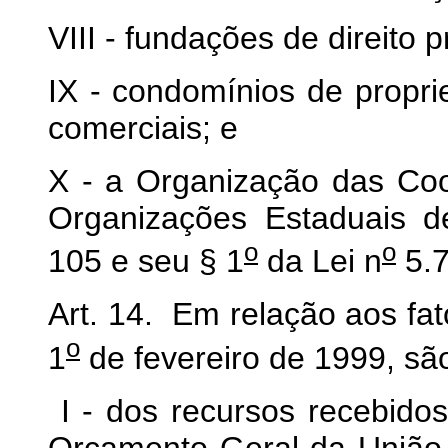
VIII - fundações de direito p
IX - condomínios de proprie
comerciais; e
X - a Organização das Coo
Organizações Estaduais de
o
o
105 e seu § 1
da Lei n
5.7
Art. 14. Em relação aos fat
o
1
de fevereiro de 1999, sã
I - dos recursos recebidos