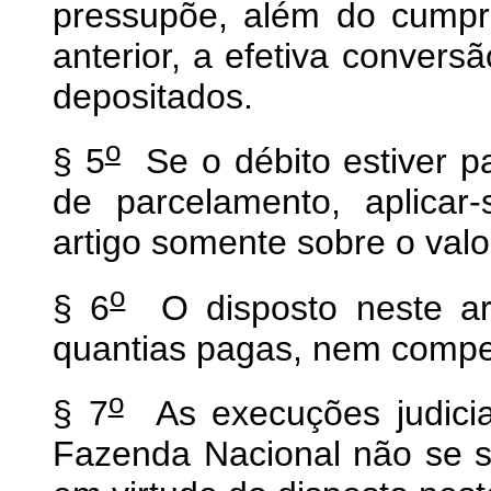
pressupõe, além do cumpr
anterior, a efetiva conver
depositados.
o
§ 5
Se o débito estiver p
de parcelamento, aplicar-
artigo somente sobre o val
o
§ 6
O disposto neste arti
quantias pagas, nem compe
o
§ 7
As execuções judicia
Fazenda Nacional não se 