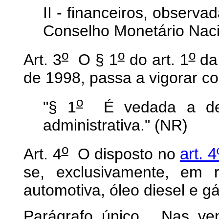
II - financeiros, observ
Conselho Monetário Naci
o
o
o
Art. 3
O § 1
do art. 1
da 
de 1998, passa a vigorar c
o
"§ 1
É vedada a ded
administrativa." (NR)
o
Art. 4
O disposto no
art. 
se, exclusivamente, em 
automotiva, óleo diesel e gá
Parágrafo único. Nas ven