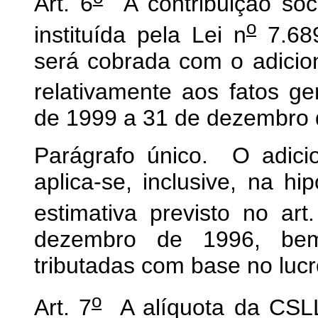
Art. 6
A contribuição soci
o
instituída pela Lei n
7.689
será cobrada com o adicion
relativamente aos fatos ge
de 1999 a 31 de dezembro 
Parágrafo único. O adicio
aplica-se, inclusive, na 
estimativa previsto no art
dezembro de 1996, bem
tributadas com base no lucr
o
Art. 7
A alíquota da CSLL,