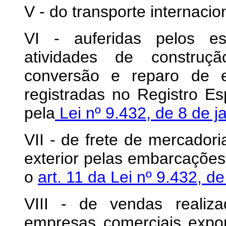
V - do transporte internaci
VI - auferidas pelos est
atividades de construçã
conversão e reparo de e
registradas no Registro Esp
pela
Lei nº 9.432, de 8 de j
VII - de frete de mercadori
exterior pelas embarcações
o
art. 11 da Lei nº 9.432, d
VIII - de vendas realiz
empresas comerciais expo