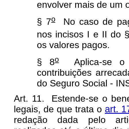
envolver mais de um o
o
§ 7
No caso de paga
nos incisos I e II do 
os valores pagos.
o
§ 8
Aplica-se o d
contribuições arrecad
do Seguro Social - IN
Art. 11. Estende-se o ben
legais, de que trata o
art. 
redação dada pelo arti