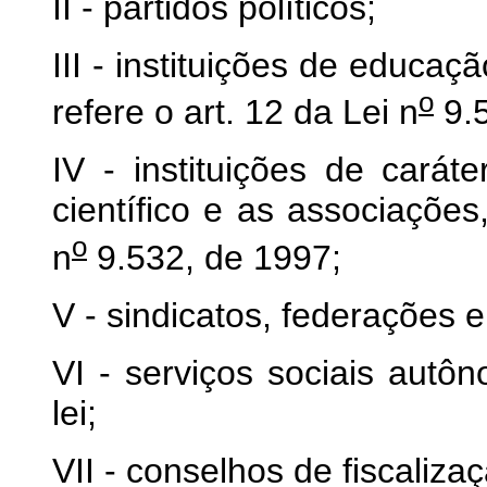
II - partidos políticos;
III - instituições de educaç
o
refere o art. 12 da Lei n
9.5
IV - instituições de caráter
científico e as associações
o
n
9.532, de 1997;
V - sindicatos, federações 
VI - serviços sociais autô
lei;
VII - conselhos de fiscaliz