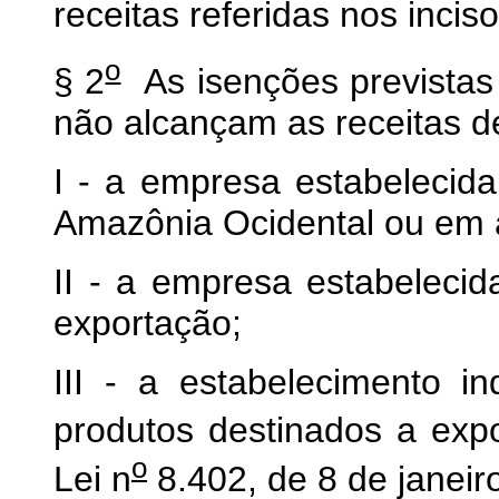
receitas referidas nos incis
o
§ 2
As isenções prevista
não alcançam as receitas d
I - a empresa estabeleci
Amazônia Ocidental ou em á
II - a empresa estabelec
exportação;
III - a estabelecimento ind
produtos destinados a exp
o
Lei n
8.402, de 8 de janeir