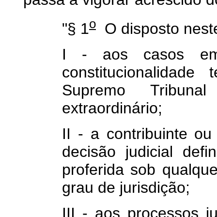
o
"§ 1
O disposto neste
I - aos casos e
constitucionalidade
Supremo Tribuna
extraordinário;
II - a contribuinte o
decisão judicial defin
proferida sob qualqu
grau de jurisdição;
III - aos processos j