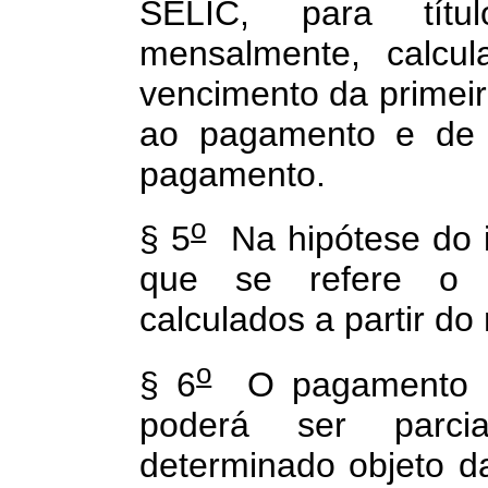
SELIC, para títul
mensalmente, calcu
vencimento da primeir
ao pagamento e de
pagamento.
o
§ 5
Na hipótese do i
que se refere o p
calculados a partir do
o
§ 6
O pagamento na
poderá ser parci
determinado objeto da