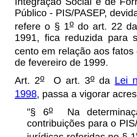
Integração Social e de Fo
Público - PIS/PASEP, devida
o
refere o § 1
do art. 22 da
1991, fica reduzida para 
cento em relação aos fatos 
de fevereiro de 1999.
o
o
Art. 2
O art. 3
da
Lei 
1998
, passa a vigorar acre
o
"§ 6
Na determinaçã
contribuições para o P
jurídicas referidas no § 1