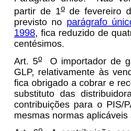
o
partir de 1
de fevereiro d
previsto no
parágrafo únic
1998
, fica reduzido de quatr
centésimos.
o
Art. 5
O importador de gas
GLP, relativamente às ven
fica obrigado a cobrar e rec
substituto das distribuido
contribuições para o PIS
mesmas normas aplicáveis à
o