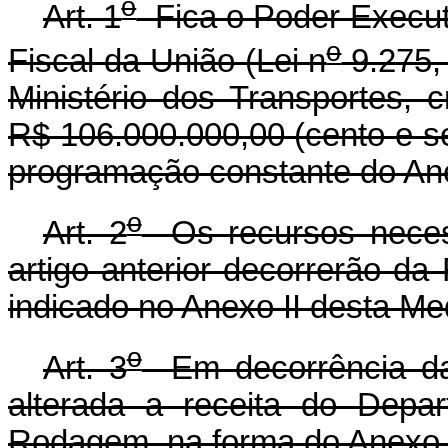
o
Art. 1
Fica o Poder Executi
o
Fiscal da União (Lei n
9.275,
Ministério dos Transportes, cr
R$ 106.000.000,00 (cento e se
programação constante do Ane
o
Art. 2
Os recursos necess
artigo anterior decorrerão d
indicado no Anexo II desta Me
o
Art. 3
Em decorrência da a
alterada a receita do Depa
Rodagem, na forma do Anexo I