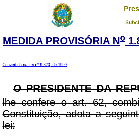
Pres
Subch
o
MEDIDA PROVISÓRIA N
1.
Convertida na Lei nº 9.820, de 1999
O PRESIDENTE DA REP
lhe confere o art. 62, com
Constituição, adota a seguin
lei: