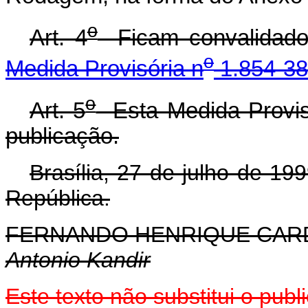
o
Art. 4
Ficam convalidados
o
Medida Provisória n
1.854-38
o
Art. 5
Esta Medida Provisó
publicação.
Brasília, 27 de julho de 19
República.
FERNANDO HENRIQUE CA
Antonio Kandir
Este texto não substitui o pu