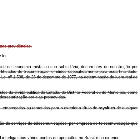
tras providências.
 lei:
ade de economia mista ou sua subsidiária, decorrentes de construção por
ificados de Securitização, emitidos especificamente para essa finalidade,
o
-Lei n
1.598, de 26 de dezembro de 1977, na determinação do lucro real do
ulos da dívida pública do Estado, do Distrito Federal ou do Município, como
e desestatização por elas promovidas.
, empregadas ou remetidas para o exterior a título de
royalties
de qualquer
ação de serviços de telecomunicações, por empresa de telecomunicação que
terliga seus vários pontos de operações no Brasil e no exterior.