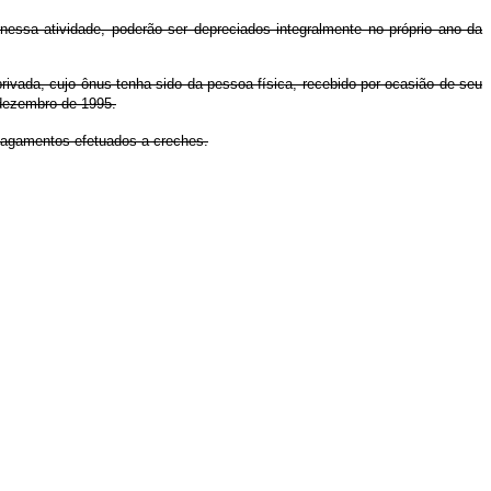
 nessa atividade, poderão ser depreciados integralmente no próprio ano da
rivada, cujo ônus tenha sido da pessoa física, recebido por ocasião de seu
 dezembro de 1995.
pagamentos efetuados a creches.