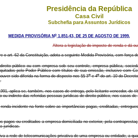
Presidência da República
Casa Civil
Subchefia para Assuntos Jurídicos
o
MEDIDA PROVISÓRIA N
1.851-43, DE 25 DE AGOSTO DE 1999.
Altera a legislação do imposto de renda e dá ou
re o art. 62 da Constituição, adota a seguinte Medida Provisória, com força de
direito público ou com empresa sob seu controle, empresa pública, socied
uitados pelo Poder Público com títulos de sua emissão, inclusive com Cert
o
o
ouver sido diferida na forma do disposto nos §§ 3
e 4
do art. 10 do Decreto
.
91, aplica-se, também, nos casos de entrega, pelo licitante vencedor, de tít
 ou indireto das referidas pessoas jurídicas de direito público, nos casos d
renda incidente na fonte sobre as importâncias pagas, creditadas, entregues
os pagos ou creditados a empresa domiciliada no exterior, pela contraprest
s jurídicas.
 a rede de telecomunicações privativa de uma empresa ou entidade, a qual in