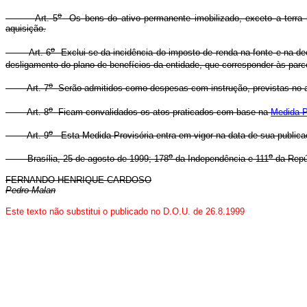
o
Art. 5
Os bens do ativo permanente imobilizado, exceto a terra nu
aquisição.
o
Art. 6
Exclui-se da incidência do imposto de renda na fonte e na dec
desligamento do plano de benefícios da entidade, que corresponder às parc
o
Art. 7
Serão admitidos como despesas com instrução, previstas no a
o
Art. 8
Ficam convalidados os atos praticados com base na
Medida P
o
Art. 9
Esta Medida Provisória entra em vigor na data de sua publica
o
o
Brasília, 25 de agosto de 1999; 178
da Independência e 111
da Repú
FERNANDO HENRIQUE CARDOSO
Pedro Malan
Este texto não substitui o publicado no D.O.U. de 26.8.1999