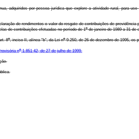
a, adquiridos por pessoa jurídica que explore a atividade rural, para uso
laração de rendimentos o valor do resgate de contribuições de previdência p
o
elas de contribuições efetuadas no período de 1
de janeiro de 1989 a 31 de
o
o
rt. 8
, inciso II, alínea "b", da Lei n
9.250, de 26 de dezembro de 1995, os 
o
rovisória n
1.851-42, de 27 de julho de 1999.
ção.
blica.