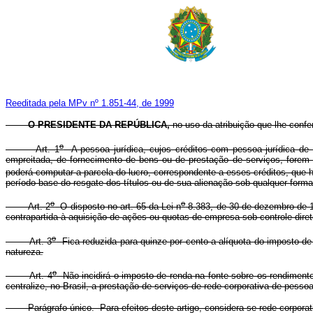
Reeditada pela MPv nº 1.851-44, de 1999
O PRESIDENTE DA REPÚBLICA,
no uso
da atribuição que lhe confe
o
Art. 1
A pessoa jurídica, cujos créditos com pessoa jurídica de 
empreitada, de fornecimento de bens ou de prestação de serviços, forem q
poderá computar a parcela do lucro, correspondente a esses créditos, que h
período-base do resgate dos títulos ou de sua alienação sob qualquer forma
o
o
Art. 2
O disposto no art. 65 da Lei n
8.383, de 30 de dezembro de 19
contrapartida à aquisição de ações ou quotas de empresa sob controle direto
o
Art. 3
Fica reduzida para quinze por cento a alíquota do imposto de 
natureza.
o
Art. 4
Não incidirá o imposto de renda na fonte sobre os rendiment
centralize, no Brasil, a prestação de serviços de rede corporativa de pessoa
Parágrafo único. Para efeitos deste artigo, considera-se rede corporativa