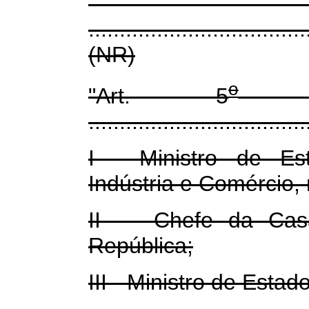
...................................
(NR)
o
"Art. 5
...................................
I - Ministro de Es
Indústria e Comércio,
II - Chefe da Casa
República;
III - Ministro de Esta