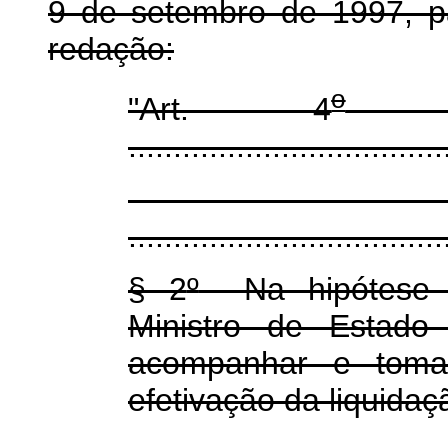
9 de setembro de 1997, p
redação:
o
"Art. 4
...................................
...................................
§ 2
º
Na hipótese d
Ministro de Estad
acompanhar e toma
efetivação da liquida