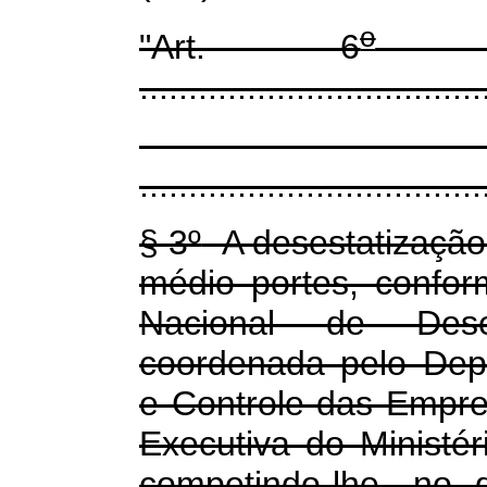
o
"Art. 6
...................................
...................................
§ 3
º
A desestatização
médio portes, confor
Nacional de Dese
coordenada pelo Dep
e Controle das Empres
Executiva do Ministé
competindo-lhe, no 