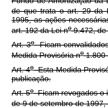
Fundo de Amortização da Dí
de que trata o art. 29 da 
1995, as ações necessária
o
art. 192 da Lei n
9.472, de 
o
Art. 3
Ficam convalidados
o
Medida Provisória n
1.800-
o
Art. 4
Esta Medida Provisór
publicação.
o
Art. 5
Ficam revogados o in
de 9 de setembro de 1997,