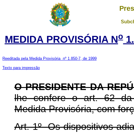
Pres
Subch
o
MEDIDA PROVISÓRIA N
1.
Reeditada pela Medida Provisória nº 1.850-7, de 1999
Texto para impressão
O PRESIDENTE DA REPÚ
lhe confere o art. 62 da
Medida Provisória, com força
Art. 1
º
Os dispositivos adia