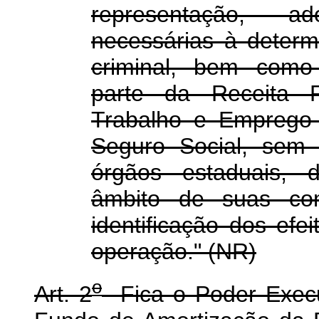
representação, a
necessárias à determ
criminal, bem como s
parte da Receita F
Trabalho e Emprego 
Seguro Social, sem 
órgãos estaduais, d
âmbito de suas com
identificação dos ef
operação." (NR)
o
Art. 2
Fica o Poder Execut