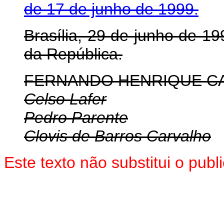
de 17 de junho de 1999.
Brasília, 29 de junho de 19
da República.
FERNANDO HENRIQUE C
Celso Lafer
Pedro Parente
Clovis de Barros Carvalho
Este texto não substitui o pub