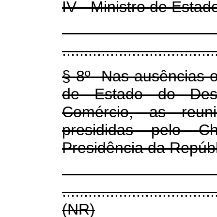
IV - Ministro de Esta
...................................
§ 8
º
Nas ausências ou
de Estado do Desen
Comércio, as reun
presididas pelo 
Presidência da Repúbl
...................................
(NR)