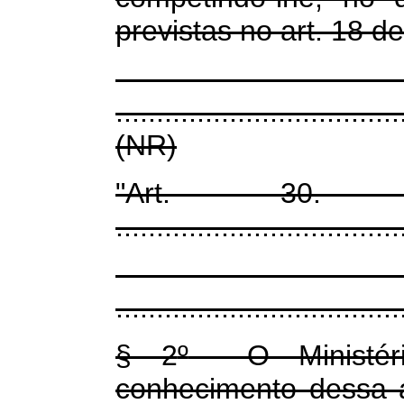
previstas no art. 18 de
...................................
(NR)
"Ar
...................................
...................................
§ 2
º
O Ministéri
conhecimento dessa a