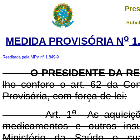
Pres
Subch
o
MEDIDA PROVISÓRIA N
1.
Reeditada pela MPv nº 1.849-9
O PRESIDENTE DA REP
lhe confere o art. 62 da Con
Provisória, com força de lei:
o
Art. 1
As aquisiçõe
medicamentos e outros insu
Ministério da Saúde e sua