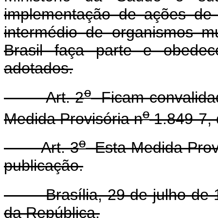
implementação de ações de 
intermédio de organismos mul
Brasil faça parte e obedec
adotados.
o
Art. 2
Ficam convalidad
o
Medida Provisória n
1.849-7, 
o
Art. 3
Esta Medida Provi
publicação.
Brasília, 29 de julho de 
da República.