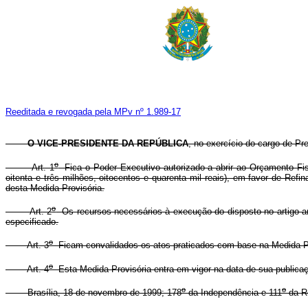
Reeditada e revogada pela MPv nº 1.989-17
O VICE-PRESIDENTE DA REPÚBLICA
, no exercício do cargo de Pre
o
Art. 1
Fica o Poder Executivo autorizado a abrir ao Orçamento Fis
oitenta e três milhões, oitocentos e quarenta mil reais), em favor de Re
desta Medida Provisória.
o
Art. 2
Os recursos necessários à execução do disposto no artigo ant
especificado.
o
Art. 3
Ficam convalidados os atos praticados com base na Medida Pr
o
Art. 4
Esta Medida Provisória entra em vigor na data de sua publica
o
o
Brasília, 18 de novembro de 1999; 178
da Independência e 111
da Re