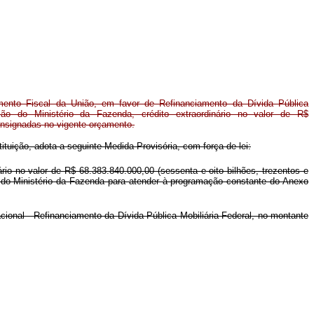
mento Fiscal da União, em favor de Refinanciamento da Dívida Pública
são do Ministério da Fazenda, crédito extraordinário no valor de R$
onsignadas no vigente orçamento.
ituição, adota a seguinte Medida Provisória, com força de lei:
rio no valor de R$ 68.383.840.000,00 (sessenta e oito bilhões, trezentos e
ão do Ministério da Fazenda para atender à programação constante do Anexo
ional - Refinanciamento da Dívida Pública Mobiliária Federal, no montante