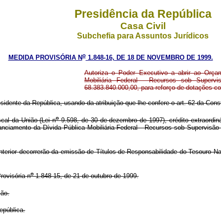
Presidência da República
Casa Civil
Subchefia para Assuntos Jurídicos
o
MEDIDA PROVISÓRIA N
1.848-16, DE 18 DE NOVEMBRO DE 1999.
Autoriza o Poder Executivo a abrir ao Orça
Mobiliária Federal - Recursos sob Supervi
68.383.840.000,00, para reforço de dotações c
sidente da República, usando da atribuição que lhe confere o art. 62 da Const
o
cal da União (Lei n
9.598, de 30 de dezembro de 1997), crédito extraordiná
financiamento da Dívida Pública Mobiliária Federal - Recursos sob Supervis
erior decorrerão da emissão de Títulos de Responsabilidade do Tesouro Nac
o
ovisória n
1.848-15, de 21 de outubro de 1999.
ção.
pública.