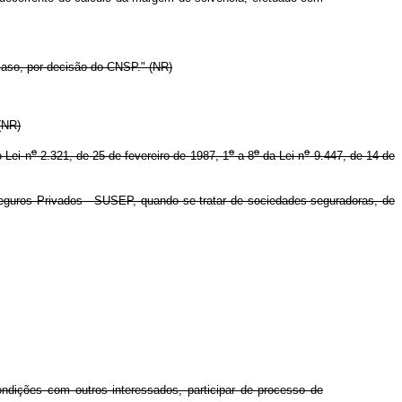
caso, por decisão do CNSP." (NR)
(NR)
o
o
o
o
-Lei n
2.321, de 25 de fevereiro de 1987, 1
a 8
da Lei n
9.447, de 14 de
eguros Privados - SUSEP, quando se tratar de sociedades seguradoras, de
ndições com outros interessados, participar de processo de