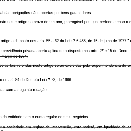
tal das obrigações não cobertas por bens garantidores.
o neste artigo no prazo de um ano, prorrogável por igual período e caso a 
................................
o
artigo o disposto nos arts. 55 a 62 da Lei n
6.435, de 15 de julho de 1977." 
o
previdência privada aberta aplica-se o disposto nos arts. 2
e 15 do Decreto
e março de 1974.
s leis referidas neste artigo serão exercidas pela Superintendência de S
o
o no art. 84 do Decreto-Lei n
73, de 1966.
orar com a seguinte redação:
................................
...................
 da entidade nem o curso regular de seus negócios.
r a sociedade em regime de intervenção, esta poderá, em igualdade de co