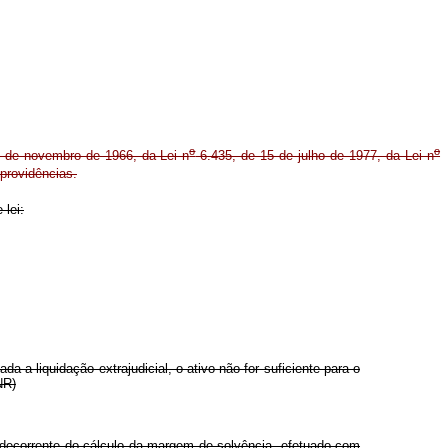
o
o
 de novembro de 1966, da Lei n
6.435, de 15 de julho de 1977, da Lei n
providências.
 lei:
 a liquidação extrajudicial, o ativo não for suficiente para o
NR)
 decorrente do cálculo da margem de solvência, efetuado com