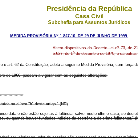
Presidência da República
Casa Civil
Subchefia para Assuntos Jurídicos
o
MEDIDA PROVISÓRIA N
1.847-10, DE 29 DE JUNHO DE 1999.
o
Altera dispositivos do Decreto-Lei n
73, de 21
o
5.627, de 1
de dezembro de 1970, e dá outras 
re o art. 62 da Constituição, adota a seguinte Medida Provisória, com força de
ro de 1966, passam a vigorar com as seguintes alterações:
................................
...................
uída na alínea "h" deste artigo." (NR)
ordata e não estão sujeitas à falência, salvo, neste último caso, se decretada
s, ou quando houver fundados indícios da ocorrência de crime falimentar." (
................................
derá ser inferior ao valor do passivo não operacional, nem ao valor mínimo