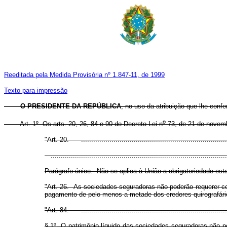
Reeditada pela Medida Provisória nº 1.847-11, de 1999
Texto para impressão
O PRESIDENTE DA REPÚBLICA
, no uso da atribuição que lhe confe
o
Art. 1
º
Os arts. 20, 26, 84 e 90 do Decreto-Lei n
73, de 21 de novemb
"Art. 20. ..........................................................................
.......................................................................................
Parágrafo único. Não se aplica à União a obrigatoriedade estat
"Art. 26. As sociedades seguradoras não poderão requerer conc
pagamento de pelo menos a metade dos credores quirografário
"Art. 84. ..........................................................................
§ 1
º
O patrimônio líquido das sociedades seguradoras não po