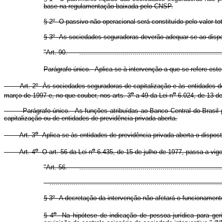
base na regulamentação baixada pelo CNSP.
§ 2
º
O passivo não operacional será constituído pelo valor to
§ 3
º
As sociedades seguradoras deverão adequar-se ao dispost
"Art. 90. ..........................................................................
Parágrafo único. Aplica-se à intervenção a que se refere este 
Art. 2
º
Às sociedades seguradoras de capitalização e às entidades de 
o
o
março de 1997 e, no que couber, nos arts. 3
a 49 da Lei n
6.024, de 13 d
Parágrafo único. As funções atribuídas ao Banco Central do Brasil pela
capitalização ou de entidades de previdência privada aberta.
o
Art. 3
Aplica-se às entidades de previdência privada aberta o dispost
o
o
Art. 4
O art. 56 da Lei n
6.435, de 15 de julho de 1977, passa a vig
"Art. 56. ..........................................................................
.......................................................................................
§ 3
º
A decretação da intervenção não afetará o funcionamento
o
§ 4
Na hipótese de indicação de pessoa jurídica para geri