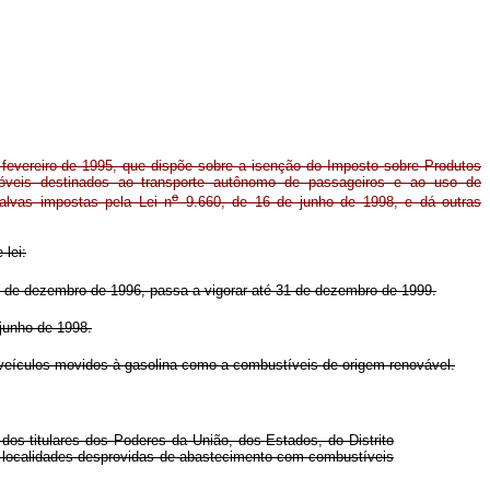
fevereiro de 1995, que dispõe sobre a isenção do Imposto sobre Produtos
omóveis destinados ao transporte autônomo de passageiros e ao uso de
o
salvas impostas pela Lei n
9.660, de 16 de junho de 1998, e dá outras
 lei:
 de dezembro de 1996, passa a vigorar até 31 de dezembro de 1999.
junho de 1998.
 veículos movidos à gasolina como a combustíveis de origem renovável.
os titulares dos Poderes da União, dos Estados, do Distrito
 e localidades desprovidas de abastecimento com combustíveis