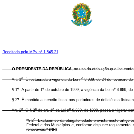
Reeditada pela MPv nº 1.845-21
O PRESIDENTE DA REPÚBLICA
, no uso da atribuição que lhe confe
o
o
Art. 1
É restaurada a vigência da Lei n
8.989, de 24 de fevereiro de
o
o
o
§ 1
A partir de 1
de outubro de 1999, a vigência da Lei n
8.989, de 
o
§ 2
É mantida a isenção fiscal aos portadores de deficiência física n
o
o
o
o
Art. 2
O § 2
do art. 1
da Lei n
9.660, de 1998, passa a vigorar co
o
"§ 2
Excluem-se da obrigatoriedade prevista neste artigo o
Federal e dos Municípios e, conforme dispuser regulamento, 
renováveis." (NR)