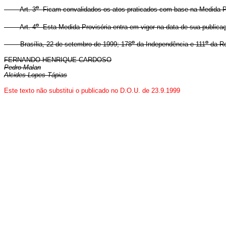
o
Art. 3
Ficam convalidados os atos praticados com base na Medida Pr
o
Art. 4
Esta Medida Provisória entra em vigor na data de sua publica
o
o
Brasília, 22 de setembro de 1999; 178
da Independência e 111
da Re
FERNANDO HENRIQUE CARDOSO
Pedro Malan
Alcides Lopes Tápias
Este texto não substitui o publicado no D.O.U. de 23.9.1999