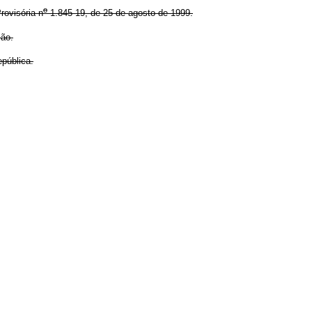
o
ovisória n
1.845-19, de 25 de agosto de 1999.
ção.
pública.