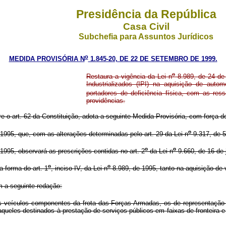
Presidência da República
Casa Civil
Subchefia para Assuntos Jurídicos
o
MEDIDA PROVISÓRIA N
1.845-20, DE 22 DE SETEMBRO DE 1999.
o
Restaura a vigência da Lei n
8.989, de 24 de 
Industrializados (IPI) na aquisição de aut
portadores de deficiência física, com as res
providências.
re o art. 62 da Constituição, adota a seguinte Medida Provisória, com força de
o
 1995, que, com as alterações determinadas pelo art. 29 da Lei n
9.317, de 5
o
o
1995, observará as prescrições contidas no art. 2
da Lei n
9.660, de 16 de 
o
o
a forma do art. 1
, inciso IV, da Lei n
8.989, de 1995, tanto na aquisição de
m a seguinte redação:
s veículos componentes da frota das Forças Armadas, os de representação d
aqueles destinados à prestação de serviços públicos em faixas de fronteira