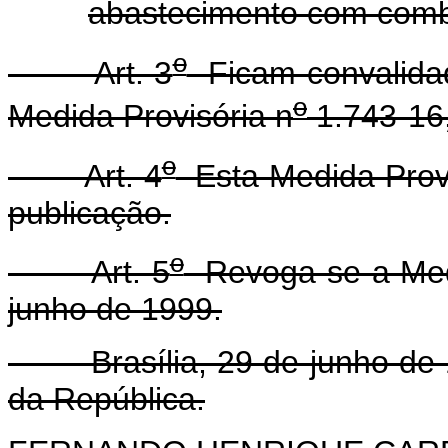
abastecimento com combu
o
Art. 3
Ficam convalidad
o
Medida Provisória n
1.743-16,
o
Art. 4
Esta Medida Provi
publicação.
o
Art. 5
Revoga-se a Medi
junho de 1999.
Brasília, 29 de junho de 1
da República.