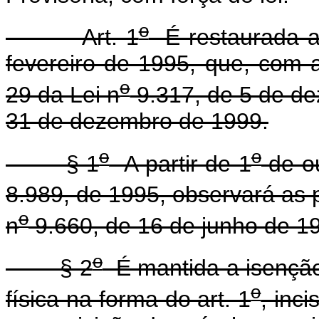
o
Art. 1
É restaurada a 
fevereiro de 1995, que, com a
o
29 da Lei n
9.317, de 5 de de
31 de dezembro de 1999.
o
o
§ 1
A partir de 1
de ou
8.989, de 1995, observará as p
o
n
9.660, de 16 de junho de 1
o
§ 2
É mantida a isenção 
o
física na forma do art. 1
, inci