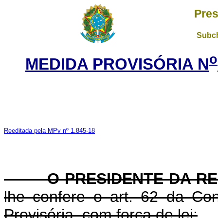
Pres
Subch
o
MEDIDA PROVISÓRIA N
Reeditada pela MPv nº 1.845-18
O PRESIDENTE DA RE
lhe confere o art. 62 da Con
Provisória, com força de lei: