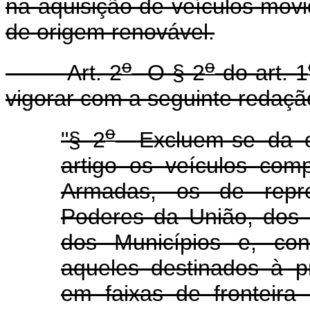
na aquisição de veículos mov
de origem renovável.
o
o
Art. 2
O § 2
do art. 1
vigorar com a seguinte redaçã
o
"§ 2
Excluem-se da obr
artigo os veículos com
Armadas, os de repre
Poderes da União, dos E
dos Municípios e, con
aqueles destinados à p
em faixas de fronteira