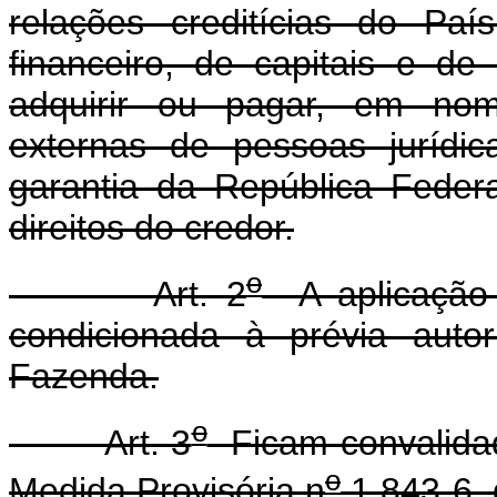
relações creditícias do Pa
financeiro, de capitais e de
adquirir ou pagar, em nome
externas de pessoas jurídic
garantia da República Federa
direitos do credor.
o
Art. 2
A aplicação d
condicionada à prévia auto
Fazenda.
o
Art. 3
Ficam convalidad
o
Medida Provisória n
1.843-6, 