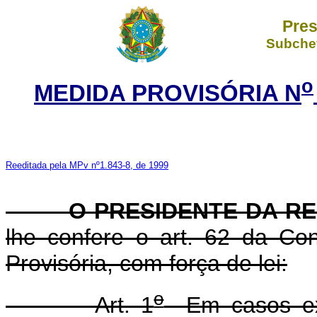
Pres
Subchef
o
MEDIDA PROVISÓRIA N
Reeditada pela MPv nº1.843-8, de 1999
O PRESIDENTE DA REP
lhe confere o art. 62 da Con
Provisória, com força de lei:
o
Art. 1
Em casos exc