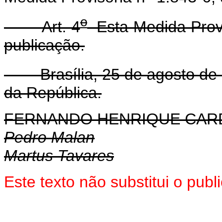
o
Art. 4
Esta Medida Provi
publicação.
Brasília, 25 de agosto de 
da República.
FERNANDO HENRIQUE CA
Pedro Malan
Martus Tavares
Este texto não substitui o pub