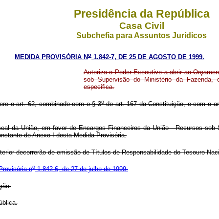
Presidência da República
Casa Civil
Subchefia para Assuntos Jurídicos
o
MEDIDA PROVISÓRIA N
1.842-7, DE 25 DE AGOSTO DE 1999.
Autoriza o Poder Executivo a abrir ao Orçamen
sob Supervisão do Ministério da Fazenda, c
especifica.
o
fere o art. 62, combinado com o § 3
do art. 167 da Constituição, e com o ar
al da União, em favor de Encargos Financeiros da União - Recursos sob Su
onstante do Anexo I desta Medida Provisória.
erior decorrerão de emissão de Títulos de Responsabilidade do Tesouro Naci
o
rovisória n
1.842-6, de 27 de julho de 1999.
ção.
blica.