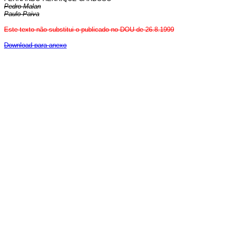
Pedro Malan
Paulo Paiva
Este texto não substitui o publicado no DOU de 26.8.1999
Download para anexo