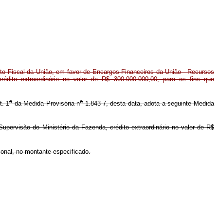
to Fiscal da União, em favor de Encargos Financeiros da União - Recursos
rédito extraordinário no valor de R$ 300.000.000,00, para os fins que
o
o
t. 1
da Medida Provisória n
1.843-7, desta data, adota a seguinte Medida
pervisão do Ministério da Fazenda, crédito extraordinário no valor de R$
onal, no montante especificado.