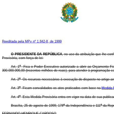
Reeditada pela MPv nº 1.842-8, de 1999
O PRESIDENTE DA REPÚBLICA
, no uso da atribuição que lhe con
Provisória, com força de lei:
o
Art. 1
Fica o Poder Executivo autorizado a abrir ao Orçamento Fisc
300.000.000,00 (trezentos milhões de reais), para atender à programação c
o
Art. 2
Os recursos necessários à execução do disposto no artigo ant
o
Art. 3
Ficam convalidados os atos praticados com base na
Medida P
o
Art. 4
Esta Medida Provisória entra em vigor na data de sua publica
o
o
Brasília, 25 de agosto de 1999; 178
da Independência e 111
da Repú
FERNANDO HENRIQUE CARDOSO