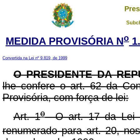
Pres
Subch
o
MEDIDA PROVISÓRIA N
1.
Convertida na Lei nº 9.819, de 1999
O PRESIDENTE DA REP
lhe confere o art. 62 da Con
Provisória, com força de lei:
o
Art. 1
O art. 17 da Lei 
renumerado para art. 20, no