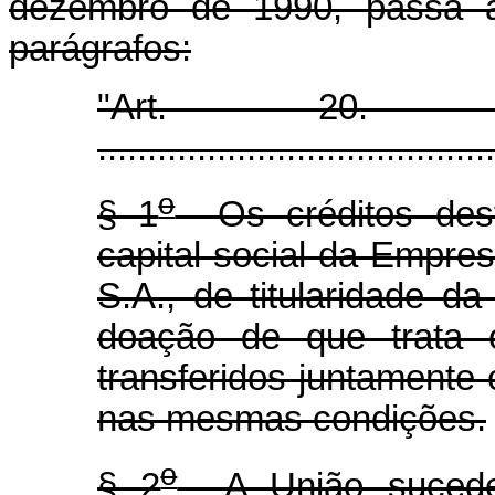
dezembro de 1990, passa a 
parágrafos:
"Art
........................................
o
§ 1
Os créditos dest
capital social da Empr
S.A., de titularidade d
doação de que trata
transferidos juntamente 
nas mesmas condições.
o
§ 2
A União sucede