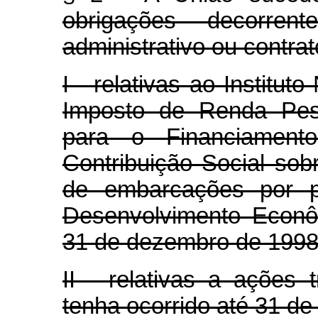
obrigações decorre
administrativo ou contrat
I - relativas ao Institut
Imposto de Renda Pess
para o Financiament
Contribuição Social sob
de embarcações por p
Desenvolvimento Econô
31 de dezembro de 1998
II - relativas a ações t
tenha ocorrido até 31 d