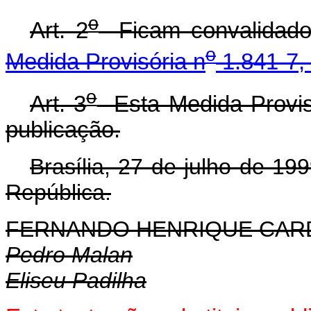
o
Art. 2
Ficam convalidados
o
Medida Provisória n
1.841-7, 
o
Art. 3
Esta Medida Provisó
publicação.
Brasília, 27 de julho de 19
República.
FERNANDO HENRIQUE CA
Pedro Malan
Eliseu Padilha