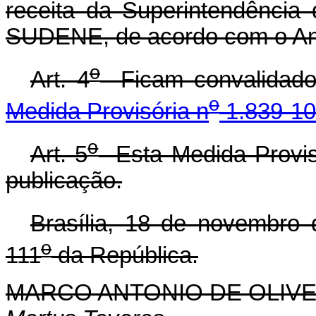
receita da Superintendência
SUDENE, de acordo com o Anex
o
Art. 4
Ficam convalidados
o
Medida Provisória n
1.839-10
o
Art. 5
Esta Medida Provisó
publicação.
Brasília, 18 de novembro
o
111
da República.
MARCO ANTONIO DE OLIVE