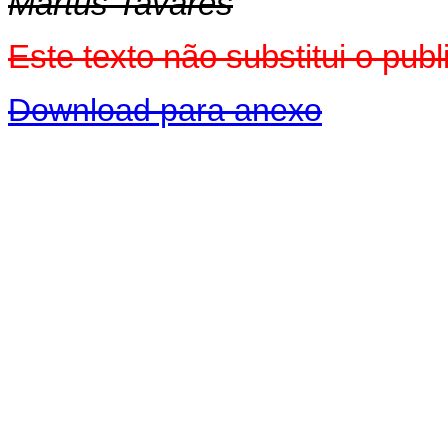
Martus Tavares
Este texto não substitui o pub
Download para anexo