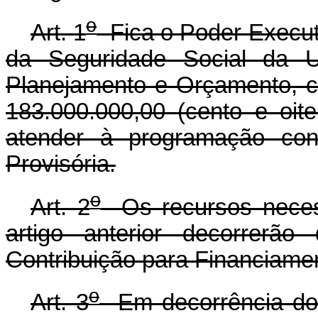
o
Art. 1
Fica o Poder Executi
da Seguridade Social da U
Planejamento e Orçamento, cr
183.000.000,00 (cento e oite
atender à programação con
Provisória.
o
Art. 2
Os recursos necess
artigo anterior decorrerã
Contribuição para Financiame
o
Art. 3
Em decorrência do d