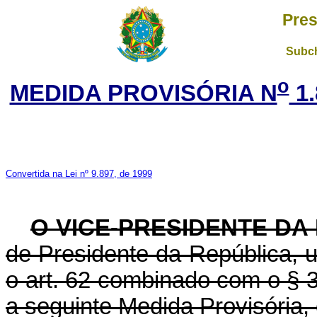
Pres
Subch
o
MEDIDA PROVISÓRIA N
1.
Convertida na Lei nº 9.897, de 1999
O VICE-PRESIDENTE DA
de Presidente da República, u
o art. 62 combinado com o § 3º
a seguinte Medida Provisória, 