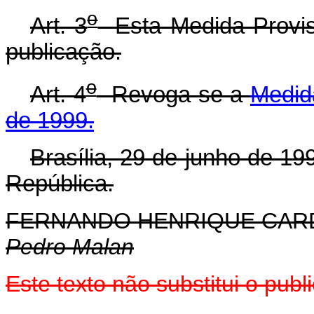
o
Art. 3
Esta Medida Provisó
publicação.
o
Art. 4
Revoga-se a
Medida
de 1999.
Brasília, 29 de junho de 19
República.
FERNANDO HENRIQUE CA
Pedro Malan
Este texto não substitui o publ