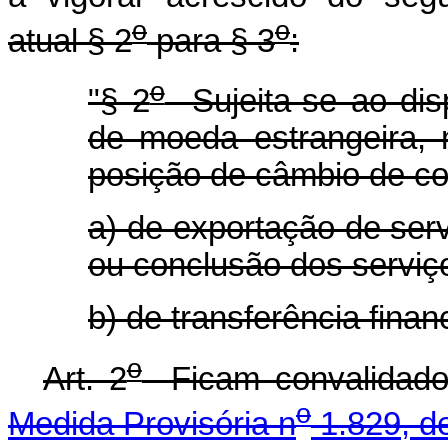
o
o
atual § 2
para § 3
:
o
"§ 2
Sujeita-se ao dis
de moeda estrangeira,
posição de câmbio de co
a) de exportação de ser
ou conclusão dos serviç
b) de transferência finan
o
Art. 2
Ficam convalidados
o
Medida Provisória n
1.829, de