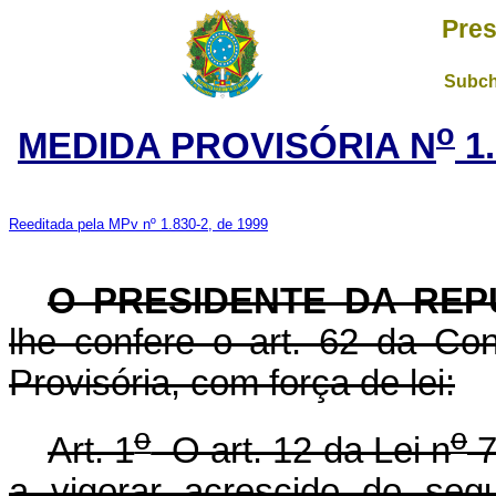
Pres
Subch
o
MEDIDA PROVISÓRIA N
1.
Reeditada pela MPv nº 1.830-2, de 1999
O PRESIDENTE DA REP
lhe confere o art. 62 da Con
Provisória, com força de lei:
o
o
Art. 1
O art. 12 da Lei n
7
a vigorar acrescido do seg