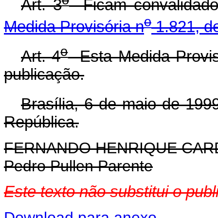
Art. 3
Ficam convalidados
o
Medida Provisória n
1.821, de
o
Art. 4
Esta Medida Provisó
publicação.
Brasília, 6 de maio de 199
República.
FERNANDO HENRIQUE CA
Pedro Pullen Parente
Este texto não substitui o pub
Download para anexo