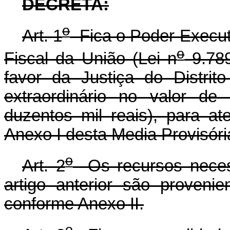
DECRETA:
o
Art. 1
Fica o Poder Executi
o
Fiscal da União (Lei n
9.789
favor da Justiça do Distrito
extraordinário no valor de
duzentos mil reais), para a
Anexo I desta Media Provisóri
o
Art. 2
Os recursos necess
artigo anterior são proveni
conforme Anexo II.
o