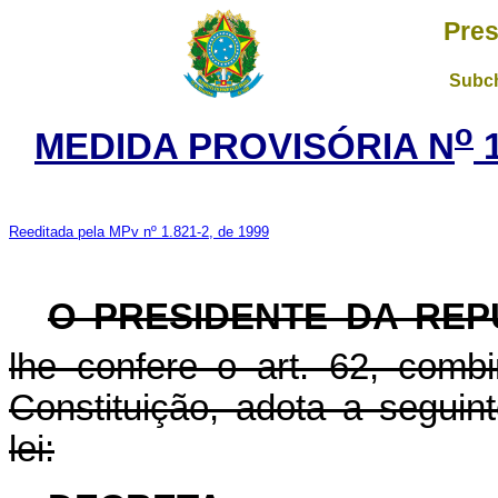
Pres
Subch
o
MEDIDA PROVISÓRIA N
1
Reeditada pela MPv nº 1.821-2, de 1999
O PRESIDENTE DA REP
lhe confere o art. 62, com
Constituição, adota a seguin
lei: