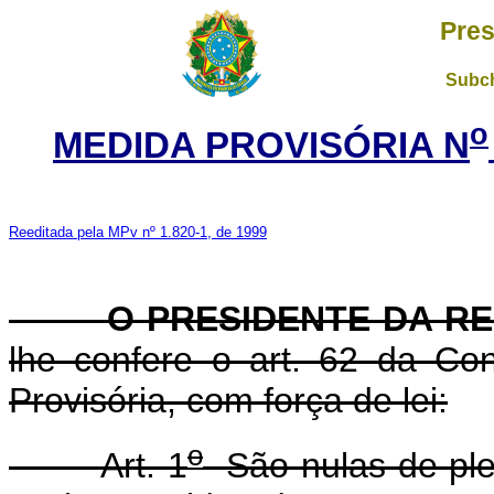
Pres
Subch
o
MEDIDA PROVISÓRIA N
Reeditada pela MPv nº 1.820-1, de 1999
O PRESIDENTE DA REP
lhe confere o art. 62 da Con
Provisória, com força de lei:
o
Art. 1
São nulas de plen