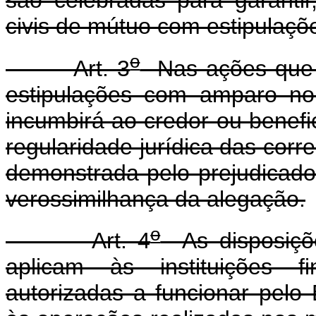
são celebradas para garantir,
civis de mútuo com estipulaçõe
o
Art. 3
Nas ações que v
estipulações com amparo no 
incumbirá ao credor ou benefi
regularidade jurídica das cor
demonstrada pelo prejudicado,
verossimilhança da alegação.
o
Art. 4
As disposiçõe
aplicam às instituições fi
autorizadas a funcionar pelo