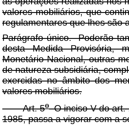
às operações realizadas nos m
valores mobiliários, que cont
regulamentares que lhes são a
Parágrafo único. Poderão ta
desta Medida Provisória, m
Monetário Nacional, outras m
de natureza subsidiária, comp
exercidas no âmbito dos mer
valores mobiliários.
o
Art. 5
O inciso V do art.
1985, passa a vigorar com a s