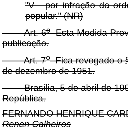
"V - por infração da o
popular." (NR)
o
Art. 6
Esta Medida Provi
publicação.
o
Art. 7
Fica revogado o 
de dezembro de 1951.
Brasília, 5 de abril de 199
República.
FERNANDO HENRIQUE CA
Renan Calheiros