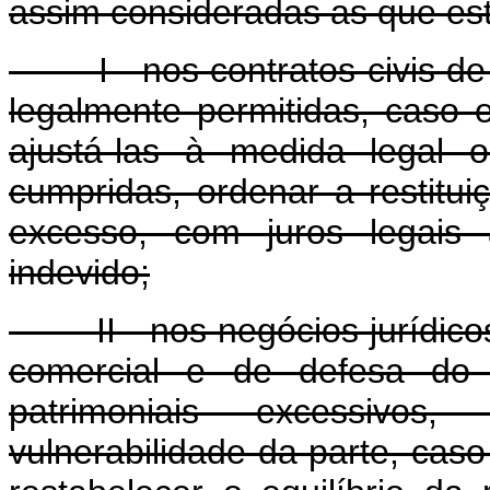
assim consideradas as que es
I - nos contratos civis de m
legalmente permitidas, caso 
ajustá-las à medida legal 
cumpridas, ordenar a restitu
excesso, com juros legais
indevido;
II - nos negócios jurídicos 
comercial e de defesa do 
patrimoniais excessivos
vulnerabilidade da parte, caso