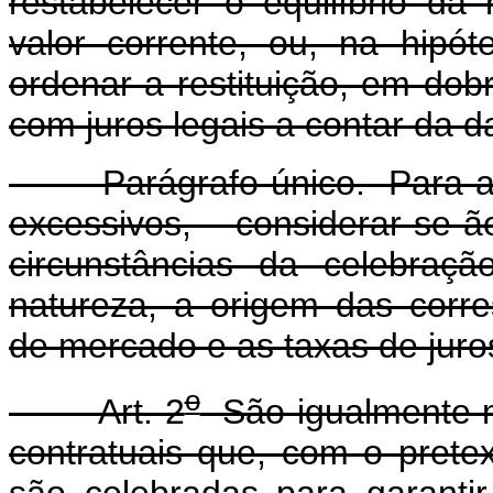
restabelecer o equilíbrio da 
valor corrente, ou, na hipó
ordenar a restituição, em dob
com juros legais a contar da 
Parágrafo único. Para a co
excessivos, considerar-s
circunstâncias da celebraç
natureza, a origem das corre
de mercado e as taxas de juro
o
Art. 2
São igualmente nu
contratuais que, com o pretext