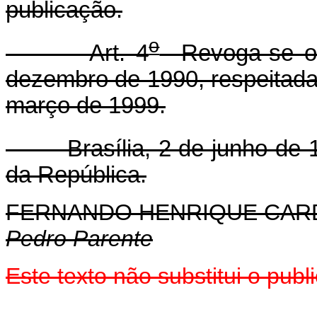
publicação.
o
Art. 4
Revoga-se o a
dezembro de 1990, respeitadas
março de 1999.
Brasília, 2 de junho de 1
da República.
FERNANDO HENRIQUE CA
Pedro Parente
Este texto não substitui o pub