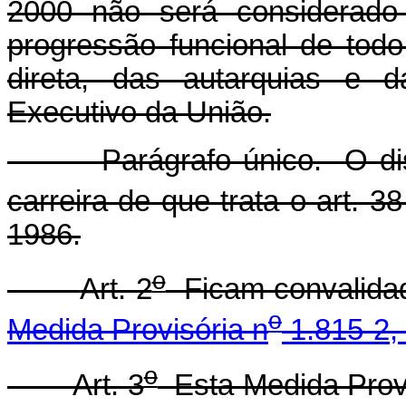
2000 não será considerado
progressão funcional de todo
direta, das autarquias e 
Executivo da União.
Parágrafo único. O dispos
carreira de que trata o art. 38
1986.
o
Art. 2
Ficam convalidad
o
Medida Provisória n
1.815-2,
o
Art. 3
Esta Medida Provi