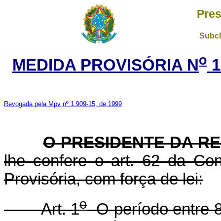
Pres
Subch
o
MEDIDA PROVISÓRIA N
1
Revogada pela Mpv nº 1.909-15, de 1999
O PRESIDENTE DA R
lhe confere o art. 62 da Con
Provisória, com força de lei:
o
Art. 1
O período entre 8