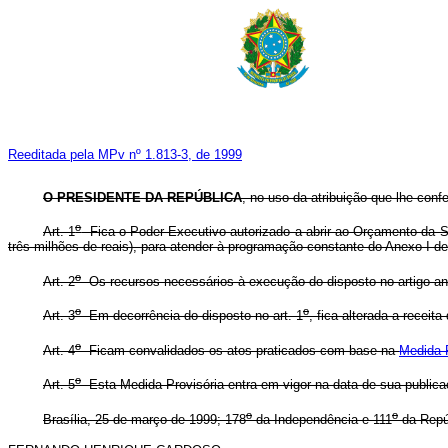
Reeditada pela MPv nº 1.813-3, de 1999
O PRESIDENTE DA REPÚBLICA
, no uso da atribuição que lhe conf
o
Art. 1
Fica o Poder Executivo autorizado a abrir ao Orçamento da Seg
três milhões de reais), para atender à programação constante do Anexo I de
o
Art. 2
Os recursos necessários à execução do disposto no artigo an
o
o
Art. 3
Em decorrência do disposto no art. 1
, fica alterada a rece
o
Art. 4
Ficam convalidados os atos praticados com base na
Medida P
o
Art. 5
Esta Medida Provisória entra em vigor na data de sua publica
o
o
Brasília, 25 de março de 1999; 178
da Independência e 111
da Repú