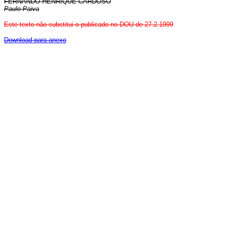
FERNANDO HENRIQUE CARDOSO
Paulo Paiva
Este texto não substitui o publicado
no DOU de 27.2.1999
Download para anexo