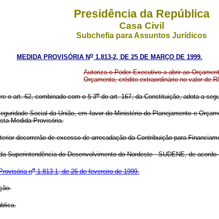
Presidência da República
Casa Civil
Subchefia para Assuntos Jurídicos
o
MEDIDA PROVISÓRIA N
1.813-2, DE 25 DE MARÇO DE 1999.
Autoriza o Poder Executivo a abrir ao Orçamen
Orçamento, crédito extraordinário no valor de R
o
ere o art. 62, combinado com o § 3
do art. 167, da Constituição, adota a segu
uridade Social da União, em favor do Ministério do Planejamento e Orçament
sta Medida Provisória.
terior decorrerão de excesso de arrecadação da Contribuição para Financiam
ita da Superintendência do Desenvolvimento do Nordeste - SUDENE, de acordo 
o
rovisória n
1.813-1, de 26 de fevereiro de 1999.
ção.
blica.