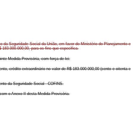
to da Seguridade Social da União, em favor do Ministério do Planejamento e
$ 183.000.000,00, para os fins que especifica.
inte Medida Provisória, com força de lei:
o, crédito extraordinário no valor de R$ 183.000.000,00 (cento e oitenta e
ento da Seguridade Social - COFINS.
com o Anexo II desta Medida Provisória.