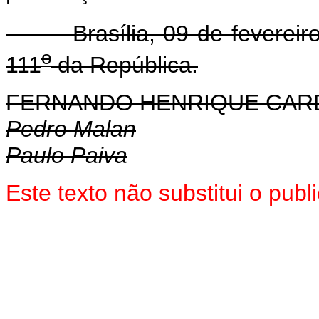
Brasília, 09 de fevereiro
o
111
da República.
FERNANDO HENRIQUE CA
Pedro Malan
Paulo Paiva
Este texto não substitui o pub