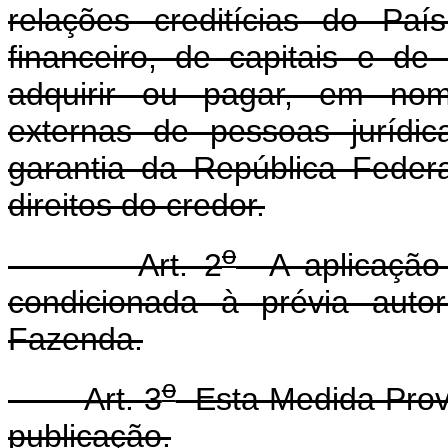
relações creditícias do Pa
financeiro, de capitais e de
adquirir ou pagar, em nome
externas de pessoas jurídic
garantia da República Federa
direitos do credor.
o
Art. 2
A aplicação d
condicionada à prévia auto
Fazenda.
o
Art. 3
Esta Medida Provi
publicação.