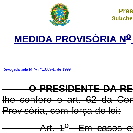
Pres
Subchef
o
MEDIDA PROVISÓRIA N
Revogada pela MPv nº1.809-1, de 1999
O PRESIDENTE DA REP
lhe confere o art. 62 da Con
Provisória, com força de lei:
o
Art. 1
Em casos exc