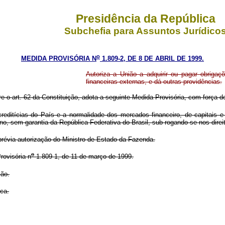
Presidência da República
Subchefia para Assuntos Jurídico
o
MEDIDA PROVISÓRIA N
1.809-2, DE 8 DE ABRIL DE 1999.
Autoriza a União a adquirir ou pagar obrigaçõ
financeiras externas, e dá outras providências.
re o art. 62 da Constituição, adota a seguinte Medida Provisória, com força de
ditícias do País e a normalidade dos mercados financeiro, de capitais e d
rno, sem garantia da República Federativa do Brasil, sub-rogando-se nos direi
 prévia autorização do Ministro de Estado da Fazenda.
o
ovisória n
1.809-1, de 11 de março de 1999.
ção.
ca.