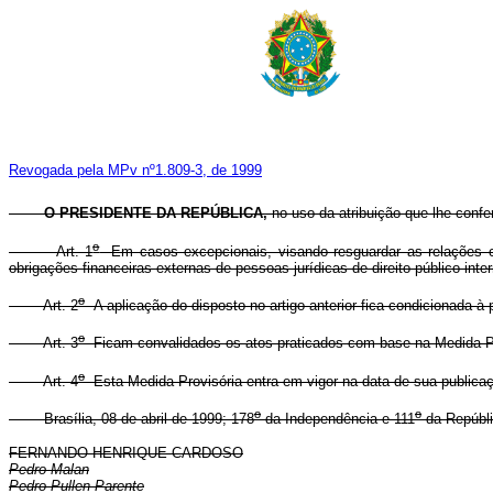
Revogada pela MPv nº1.809-3, de 1999
O PRESIDENTE DA REPÚBLICA,
no
uso da atribuição que lhe confe
o
Art. 1
Em casos excepcionais, visando resguardar as relações cre
obrigações financeiras externas de pessoas jurídicas de direito público inte
o
Art. 2
A aplicação do disposto no artigo anterior fica condicionada à
o
Art. 3
Ficam convalidados os atos praticados com base na Medida Pr
o
Art. 4
Esta Medida Provisória entra em vigor na data de sua publica
o
o
Brasília, 08 de abril de 1999; 178
da Independência e 111
da Repúbli
FERNANDO HENRIQUE CARDOSO
Pedro Malan
Pedro Pullen Parente