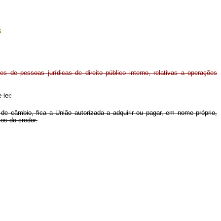
s
es de pessoas jurídicas de direito público interno, relativas a operações
 lei:
e câmbio, fica a União autorizada a adquirir ou pagar, em nome próprio,
tos do credor.